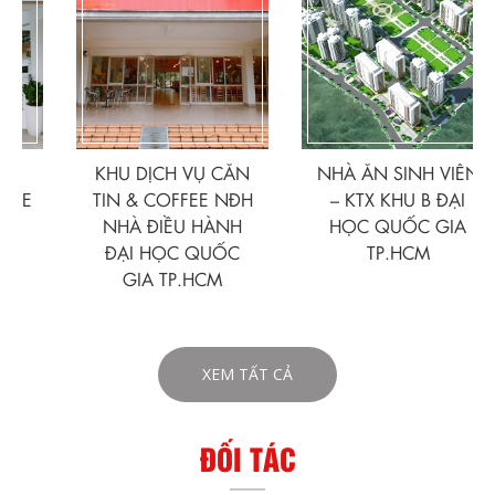
KHU DỊCH VỤ CĂN
NHÀ ĂN SINH VIÊN
E
TIN & COFFEE NĐH
– KTX KHU B ĐẠI
NHÀ ĐIỀU HÀNH
HỌC QUỐC GIA
ĐẠI HỌC QUỐC
TP.HCM
GIA TP.HCM
XEM TẤT CẢ
ĐỐI TÁC