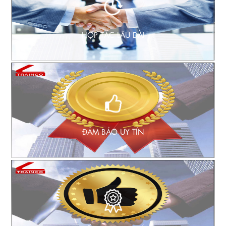
HỢP TÁC LÂU DÀI
ĐẢM BẢO UY TÍN