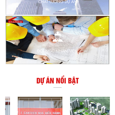
CHẤT LƯƠNG DỰ ÁN
ĐỘI NGŨ NHÂN VIÊN
DỰ ÁN NỔI BẬT