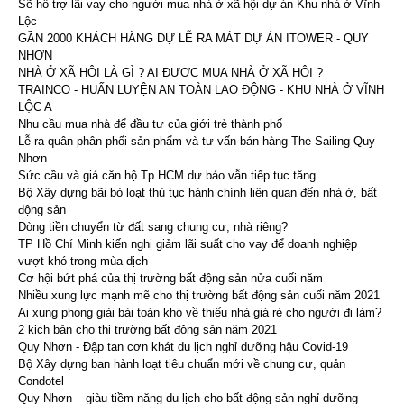
Sẽ hỗ trợ lãi vay cho người mua nhà ở xã hội dự án Khu nhà ở Vĩnh
Lộc
GẦN 2000 KHÁCH HÀNG DỰ LỄ RA MẮT DỰ ÁN ITOWER - QUY
NHƠN
NHÀ Ở XÃ HỘI LÀ GÌ ? AI ĐƯỢC MUA NHÀ Ở XÃ HỘI ?
TRAINCO - HUẤN LUYỆN AN TOÀN LAO ĐỘNG - KHU NHÀ Ở VĨNH
LỘC A
Nhu cầu mua nhà để đầu tư của giới trẻ thành phố
Lễ ra quân phân phối sản phẩm và tư vấn bán hàng The Sailing Quy
Nhơn
Sức cầu và giá căn hộ Tp.HCM dự báo vẫn tiếp tục tăng
Bộ Xây dựng bãi bỏ loạt thủ tục hành chính liên quan đến nhà ở, bất
động sản
Dòng tiền chuyển từ đất sang chung cư, nhà riêng?
TP Hồ Chí Minh kiến nghị giảm lãi suất cho vay để doanh nghiệp
vượt khó trong mùa dịch
Cơ hội bứt phá của thị trường bất động sản nửa cuối năm
Nhiều xung lực mạnh mẽ cho thị trường bất động sản cuối năm 2021
Ai xung phong giải bài toán khó về thiếu nhà giá rẻ cho người đi làm?
2 kịch bản cho thị trường bất động sản năm 2021
Quy Nhơn - Đập tan cơn khát du lịch nghỉ dưỡng hậu Covid-19
Bộ Xây dựng ban hành loạt tiêu chuẩn mới về chung cư, quản
Condotel
Quy Nhơn – giàu tiềm năng du lịch cho bất động sản nghỉ dưỡng