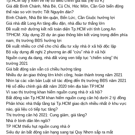
Tp.HCM lấy ý kiến về hệ số điều chỉnh giá đất (hệ số K)
Giá đất Bình Chánh, Nhà Bè, Củ Chi, Hóc Môn, Cần Giờ biến động
thế nào so với trước Tết Nguyên đán?
Bình Chánh, Nhà Bè lên quận, Bến Lức, Cần Giuộc hưởng lợi
Giá nhà đất Long An tăng đều đặn, nhà đầu tư thắng lớn
Đề xuất mở đường kết nối toàn diện Tp.HCM với tỉnh Long An
TPHCM: Xây dựng 20 dự án giao thông liên kết vùng trọng điểm phía
nam, thị trường BĐS hưởng lợi
Đề xuất nhiều cơ chế cho chủ đầu tư xây nhà ở xã hội độc lập
Bộ xây dựng đề nghị 2 phương án để “cứu” nhà ở xã hội
Nguồn cung đa dạng, nhà đất vùng ven tiếp tục “chiếm sóng” thị
trường 2021
Giá bất động sản vẫn có chiều hướng tăng
Nhiều dự án giao thông lớn khởi công, hoàn thành trong năm 2021
Nhìn lại các văn bản Luật sẽ tác động đến thị trường BĐS năm 2021
Hệ số điều chỉnh giá đất năm 2020 trên địa bàn TP.HCM
Vì sao thị trường khan hiếm nguồn cung nhà ở xã hội?
Bất động sản Tp.HCM khan hiếm nguồn cung căn hộ dưới 2 tỷ đồng
Phân khúc nhà thấp tầng tại Tp.HCM giao dịch nhiều nhất ở khu vực
nào, giá liệu có tiếp tục tăng?
Thị trường căn hộ 2021: Cung giảm, giá tăng?
Nhà ở bình dân lên ngôi?
TP HCM thiếu hụt nguồn cung nhà ở
Siêu dự án bất động sản hạng sang tại Quy Nhơn sắp ra mắt