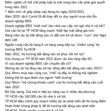
Điểm nghẽn về thể chế pháp luật là một trọng tâm cần phải giải quyết
trong năm 2021
7 điểm mới về giấy phép xây dựng từ ngày 01/01/2021
Năm 2020, dịch Covid-19 đã thay đổi tư duy người mua nhà lẫn
doanh nghiệp BĐS
Doanh nghiệp BĐS “miệt mài” làm nhà cao cấp, bỏ ngỏ nhà ở xã hội?
Giá căn hộ tại TP HCM tăng mạnh, thiết lập mặt bằng giá mới
Hàng trăm dự án bất động sản có đất xen kẽ sẽ được "cứu" nhờ Nghị
định 148
Nguồn cung căn hộ hạng A và hạng sang tiếp tục “chiếm sóng” thị
trường BĐS Tp.HCM
Năm 2021, thị trường bất động sản sẽ phục hồi trở lại?
Giá chung cư TP HCM năm 2021 được dự báo tăng tiếp 9%
Vì sao doanh nghiệp BĐS cần chuyển đổi số?
Những dự án hạ tầng nào sẽ tác động đến bất động sản năm 2021?
Quy Nhơn mùa nào cũng cực “chill” và đây là những trải nghiệm
không thể bỏ qua dành cho người “biết hưởng”
Quy Nhơn “mã chứng khoán xanh” của thị trường bất động sản cuối
năm 2020
Bộ Xây dựng: Giá nhà ở tiếp tục tăng cao ở nhiều địa phương
TP HCM cần 160.000 căn hộ nhà ở xã hội
TP.HCM điều chỉnh quy hoạch nhiều dự án phát triển đô thị trọng điểm
Hoàn thiện khung pháp lý để thị trường bất động sản phát triển
TP.HCM: Thiếu nguồn cung nhà ở xã hội