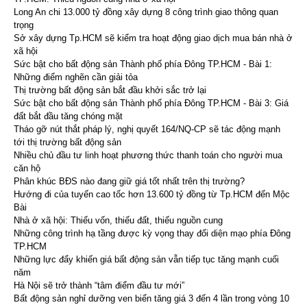
Long An chi 13.000 tỷ đồng xây dựng 8 công trình giao thông quan
trọng
Sở xây dựng Tp.HCM sẽ kiểm tra hoạt động giao dịch mua bán nhà ở
xã hội
Sức bật cho bất động sản Thành phố phía Đông TP.HCM - Bài 1:
Những điểm nghẽn cần giải tỏa
Thị trường bất động sản bắt đầu khởi sắc trở lại
Sức bật cho bất động sản Thành phố phía Đông TP.HCM - Bài 3: Giá
đất bắt đầu tăng chóng mặt
Tháo gỡ nút thắt pháp lý, nghị quyết 164/NQ-CP sẽ tác động mạnh
tới thị trường bất động sản
Nhiều chủ đầu tư linh hoạt phương thức thanh toán cho người mua
căn hộ
Phân khúc BĐS nào đang giữ giá tốt nhất trên thị trường?
Hướng đi của tuyến cao tốc hơn 13.600 tỷ đồng từ Tp.HCM đến Mộc
Bài
Nhà ở xã hội: Thiếu vốn, thiếu đất, thiếu nguồn cung
Những công trình hạ tầng được kỳ vọng thay đổi diện mạo phía Đông
TP.HCM
Những lực đẩy khiến giá bất động sản vẫn tiếp tục tăng mạnh cuối
năm
Hà Nội sẽ trở thành “tâm điểm đầu tư mới”
Bất động sản nghỉ dưỡng ven biển tăng giá 3 đến 4 lần trong vòng 10