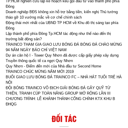
TP.HCM nghiên cứu lập kế hoạch kêu gọi đầu tư vào thành phố phía
Đông
Doanh nghiệp BĐS không xin hỗ trợ bằng tiền, kiến nghị Thủ tướng
tháo gỡ 10 vướng mắc về cơ chế chính sách
Động thái mới nhất của UBND TP HCM về Khu đô thị sáng tạo phía
Đông
Lập thành phố phía Đông Tp.HCM tác động như thế nào đến thị
trường bất động sản?
TRAINCO THAM GIA GIAO LƯU BÓNG ĐÁ BÓNG ĐÁ CHÀO MỪNG
94 NĂM NGÀY BÁO CHÍ VIỆT NAM
Dự án căn hộ I - Tower Quy Nhơn đã được cấp giấy phép xây dựng
Truyền thông quốc tế ca ngợi Quy Nhơn
Quy Nhơn - Điểm đến mới của Nhà đầu tư Second Home
TRAINCO CHÚC MỪNG NĂM MỚI 2019
BUỔI GIAO LƯU BÓNG ĐÁ TRAINCO FC – NHÀ HÁT TUỔI TRẺ HÀ
NỘI
ĐỘI BÓNG TRAINCO VÔ ĐỊCH GIẢI BÓNG ĐÁ GÂY QUỸ TỪ
THIỆN, TRANH CÚP TOÀN NĂNG GROUP MỞ RỘNG LẦN III
CHƯƠNG TRÌNH: LỄ KHÁNH THÀNH CỔNG CHÍNH KTX KHU B
ĐHQG
ĐỐI TÁC