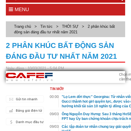
MENU
Trang chủ
>
Tin tức
>
THỜI SỰ
>
2 phân khúc bất
động sản đáng đầu tư nhất năm 2021
2 PHÂN KHÚC BẤT ĐỘNG SẢN
ĐÁNG ĐẦU TƯ NHẤT NĂM 2021
Ngày đăng : 10/03/2021 - 5:04 PM
Chọn m
cần the
TIN MỚI!
00:00
"Lọ Lem đời thực" Georgina: Từ nhân viê
Gửi tin nhanh
Gucci thành hot girl quyền lực, được vào
hưởng khối tài sản 10 nghìn tỷ đồng của
Bảng giá điện tử
09/03
Ông Nguyễn Duy Hưng: Sau 3 tháng HoSE
FPT hay Ủy ban chứng khoán chịu trách 
Danh mục đầu tư
09/03
Các tập đoàn tư nhân chung tay giải quyế