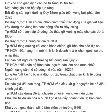
Gỡ khó cho giao dịch căn hộ từ tầng 15 trở lên
Mặt bằng giá căn hộ tiếp tục tăng
Bất động sản nghỉ dưỡng Quy Nhơn giàu triển vọng bứt phá năm
2021
Bộ Xây dựng: Cần có giải pháp giảm thiểu tác động của giá vật liệu
xây dựng tác động lên hoạt động đầu tư xây dựng
Tp.HCM sẽ thành lập tổ công tác tháo gỡ vướng mắc cho các dự án
BĐS
Bộ Xây dựng: Chung cư giá rẻ rất ít
Tp.HCM tăng cường cải cách hành chính, gỡ khó cho các dự án
TP HCM: Đặt hàng tìm mô hình kinh doanh nhà ở cho người có thu
nhập thấp
Dự báo bất ngờ về thị trường bất động sản Quý 2
TP HCM thiếu căn hộ bình dân, người dân làm sao mua nhà?
Nguồn cung căn hộ sẽ bùng nổ vào năm 2022?
Long An “bắt tay” các nhà đầu tư, tập trung phát triển kinh tế công
nghệ cao
Dự báo giá đất còn tăng, TP.HCM vẫn đề xuất giữ nguyên hệ số điều
chỉnh giá đất
Tp.HCM xây dựng Đề án chuyển 5 huyện vùng ven lên quận
Chủ đầu tư dự án nhà ở Vĩnh Lộc A sẽ đẩy nhanh tiến độ bàn giao
nhà
Khu vực ngoại thành sẽ là tâm điểm thị trường BĐS