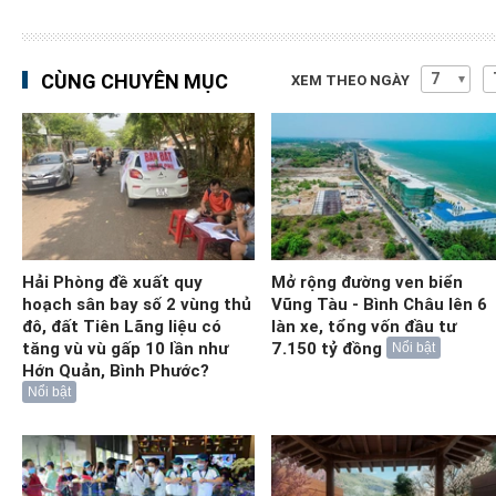
CÙNG CHUYÊN MỤC
XEM THEO NGÀY
Hải Phòng đề xuất quy
Mở rộng đường ven biển
hoạch sân bay số 2 vùng thủ
Vũng Tàu - Bình Châu lên 6
đô, đất Tiên Lãng liệu có
làn xe, tổng vốn đầu tư
tăng vù vù gấp 10 lần như
7.150 tỷ đồng
Nổi bật
Hớn Quản, Bình Phước?
Nổi bật