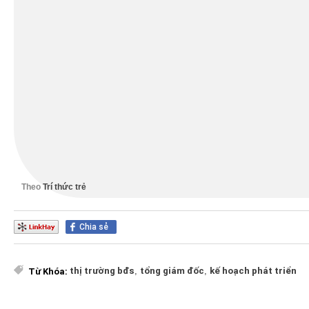
Theo ông Khương, thực tế đã có khá nhiều NĐT mua miếng đấ
giá lên 2.5 tỉ đồng là chuyện bình thường. Với việc tăng g
năm trong khi lãi suất vay ngân hàng khoảng 8-10%, tiền gử
cách nhiều NĐT lựa chọn.
Còn về căn hộ ở thời điểm này theo TS Khương đầu tư để ở sẽ
nhuận cao từ phân khúc này.
Làm thế nào để mua bất động sản lời nga
Theo
Trí thức trẻ
Chia sẻ
thị trường bđs
,
tổng giám đốc
,
kế hoạch phát triển
Từ Khóa: