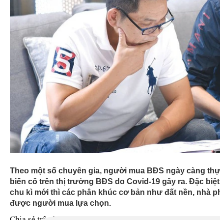
09/03
Giá vàng bất ngờ đảo chiều tăng vọt
09/03
Chưa được 4 ngày, Bố Già đã cán mốc 100 
lục chấn động màn ảnh Việt!
09/03
"Ông vua màn bạc" thập niên 90 Lý Hùng ở
thự 700 m2, mua cầu nâng xe tận Mỹ để đ
09/03
Thấy vợ lội sông bị trượt chân, chồng quy
năm với hơn 20.000 hòn đá, khoảnh khắc
trình gây xúc động cực mạnh
09/03
Toàn văn phát biểu bế mạc Hội nghị Trun
Bí thư, Chủ tịch nước Nguyễn Phú Trọng
09/03
Diện tích trồng tiêu Campuchia năm nay s
09/03
Thông báo Hội nghị lần thứ hai Ban Chấp
khóa XIII
09/03
Đà Nẵng đặt mục tiêu phát triển 5 cụm c
Theo một số chuyên gia, người mua BĐS ngày càng thực
biến cố trên thị trường BĐS do Covid-19 gây ra. Đặc biệt
chu kì mới thì các phân khúc cơ bản như đất nền, nhà ph
được người mua lựa chọn.
Chia sẻ trên báo chí mới đây, ông