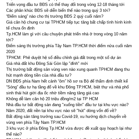
Triển vọng đầu tư BĐS có thể thay đổi trong vòng 12-18 tháng tới
Các phân khúc BĐS sẽ diễn biến thế nào trong quý 3 tới?
“Điểm sáng” nào cho thị trường BĐS 2 quý cuối năm?
Giá căn hộ chung cư tại TPHCM tiếp tục tăng bất chấp tình hình kinh
tế chưa ổn định
Tp.HCM làm gì với câu chuyện phát triển nhà ở trong vòng 10 năm
tới?
Điểm sáng thị trường phía Tây Nam TP.HCM thời điểm nửa cuối năm
2020
TPHCM: Phê duyệt hệ số điều chỉnh giá đất trong một số dự án
Giá nhà đất khu Đông Sài Gòn lập "đỉnh" mới
Thị trường bất động sản vùng ven nào xung quanh TPHCM đang thu
hút mạnh dòng tiền của nhà đầu tư?
DN BĐS phía Nam hết cảnh “ôm” hồ sơ ra Bộ để thẩm định thiết kế
“Sóng” đầu tư hạ tầng đổ về khu Đông TP.HCM, biệt thự và nhà phố
sinh thái hút giới địa ốc nhờ tiềm năng tăng giá cao
Không dễ làm căn hộ 20 triệu đồng/m2 tại TP HCM
Nhà đầu tư bất động sản đang "xuống tiền" đầu tư tại khu vực nào?
Năm 2020, đất nền tại khu vực nào sẽ "hút" dòng vốn đổ về?
Bất động sản tăng trưởng sau Covid-19, xu hướng dịch chuyển về
vùng ven phía Tây Nam TP.HCM
3 khu vực ở phía Đông Tp.HCM vừa được đề xuất quy hoạch lại như
thế nào?