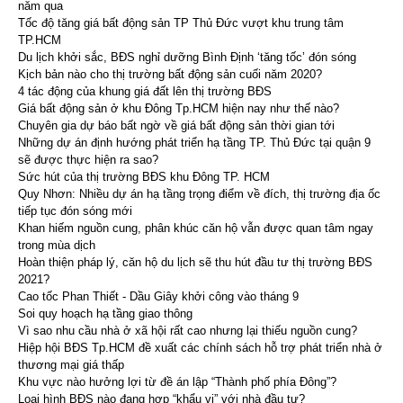
năm qua
Tốc độ tăng giá bất động sản TP Thủ Đức vượt khu trung tâm
TP.HCM
Du lịch khởi sắc, BĐS nghỉ dưỡng Bình Định ‘tăng tốc’ đón sóng
Kịch bản nào cho thị trường bất động sản cuối năm 2020?
4 tác động của khung giá đất lên thị trường BĐS
Giá bất động sản ở khu Đông Tp.HCM hiện nay như thế nào?
Chuyên gia dự báo bất ngờ về giá bất động sản thời gian tới
Những dự án định hướng phát triển hạ tầng TP. Thủ Đức tại quận 9
sẽ được thực hiện ra sao?
Sức hút của thị trường BĐS khu Đông TP. HCM
Quy Nhơn: Nhiều dự án hạ tầng trọng điểm về đích, thị trường địa ốc
tiếp tục đón sóng mới
Khan hiếm nguồn cung, phân khúc căn hộ vẫn được quan tâm ngay
trong mùa dịch
Hoàn thiện pháp lý, căn hộ du lịch sẽ thu hút đầu tư thị trường BĐS
2021?
Cao tốc Phan Thiết - Dầu Giây khởi công vào tháng 9
Soi quy hoạch hạ tầng giao thông
Vì sao nhu cầu nhà ở xã hội rất cao nhưng lại thiếu nguồn cung?
Hiệp hội BĐS Tp.HCM đề xuất các chính sách hỗ trợ phát triển nhà ở
thương mại giá thấp
Khu vực nào hưởng lợi từ đề án lập “Thành phố phía Đông”?
Loại hình BĐS nào đang hợp “khẩu vị” với nhà đầu tư?