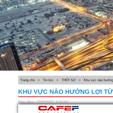
Trang chủ
>
Tin tức
>
THỜI SỰ
>
Khu vực nào hưởng 
KHU VỰC NÀO HƯỞNG LỢI TỪ
Ngày đăng : 27/07/2020 - 8:44 AM