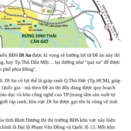
, nếu BĐS
Dĩ An
được kì vọng sẽ hưởng lợi từ Đề án này thì
g, hay Tp.Thủ Dầu Một… lại dường như "quá xa" để được
h phố phía Đông".
 rõ, Dĩ An có lợi thế là giáp ranh Q.Thủ Đức (Tp.HCM), giáp
 Quốc gia - mà theo Đề án thì đây đang được quy hoạch
iáo dục và khu công nghệ cao TP (trung tâm sản xuất tự
giới ráp ranh, khu vực Dĩ An được gọi tên là vùng vệ tinh
của tỉnh Bình Dương thì thị trường BĐS khu vực này hiện
c chính là Đại lộ Phạm Văn Đồng và Quốc lộ 13. Mỗi khu