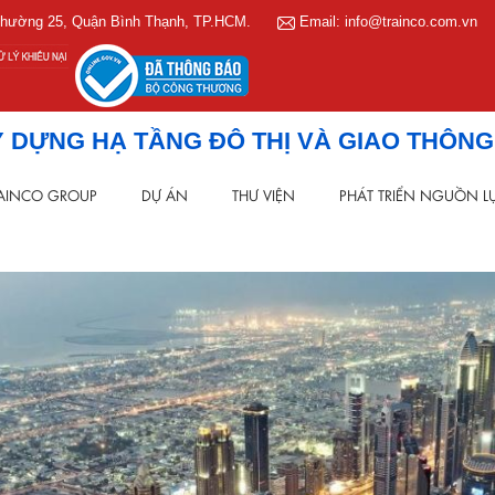
, Phường 25, Quận Bình Thạnh, TP.HCM.
Email: info@trainco.com.vn
 DỰNG HẠ TẦNG ĐÔ THỊ VÀ GIAO THÔNG
AINCO GROUP
DỰ ÁN
THƯ VIỆN
PHÁT TRIỂN NGUỒN L