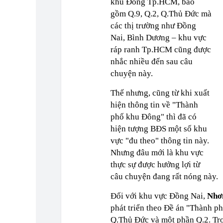
khu Đông Tp.HCM, bao
gồm Q.9, Q.2, Q.Thủ Đức mà
các thị trường như Đồng
Nai, Bình Dương – khu vực
ráp ranh Tp.HCM cũng được
nhắc nhiều đến sau câu
chuyện này.
Thế nhưng, cũng từ khi xuất
hiện thông tin về "Thành
phố khu Đông" thì đã có
hiện tượng BĐS một số khu
vực "đu theo" thông tin này.
Nhưng đâu mới là khu vực
thực sự được hưởng lợi từ
câu chuyện đang rất nóng này.
Đối với khu vực Đồng Nai,
Nhơ
phát triển theo Đề án "Thành ph
Q.Thủ Đức và một phần Q.2. Tr