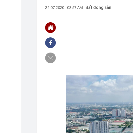
nhiễm Covid-19
Bất động sản
24-07-2020 - 08:57 AM
|
07:35
Tiền sẽ chốt lờ
07:31
Những doanh ng
07:03
Chỉ cần làm đượ
được tai ương: 
06:21
Bệnh nhân Covi
Nẵng
26/07
Diễn biến dịch 
26/07
Rau củ quả rất 
thậm chí ung th
26/07
Yếu tố nào được
7?
26/07
Không thể kiểm
chuyển: Hội ch