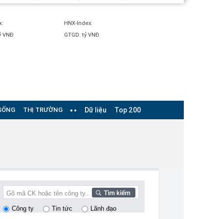
x:
HNX-Index:
ỷ VNĐ
GTGD:
tỷ VNĐ
SỐNG
THỊ TRƯỜNG
Dữ liệu
Top 200
Công ty
Tin tức
Lãnh đạo