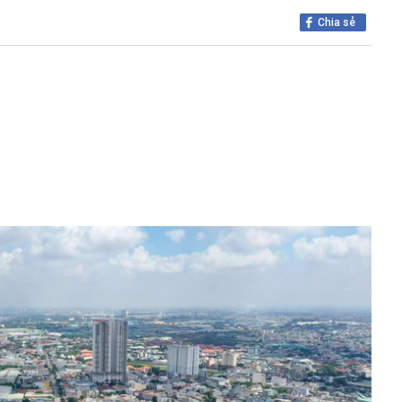
 ở Đà Nẵng
Chia sẻ
i từ vàng sang chứng khoán?
hiệp đang sống tốt, sống khỏe qua mùa dịch
c 1 việc này, con người không chỉ đổi vận mà còn tránh
Đó là việc gì?
d 19 thứ 420: Thăm con gái ở TP.HCM, đi chợ đầu mối Đà
Covid-19 tại Nhật Bản diễn biến hết sức phức tạp
tốt nhưng một số loại có thể tiềm ẩn nguy cơ ngộ độc,
ư rất cao nếu không ăn đúng cách
 kỳ vọng hỗ trợ thị trường trong tuần giao dịch cuối tháng
 soát được 2 chân, lúc nào cũng có cảm giác muốn di
ứng này ảnh hưởng đến sức khỏe thế nào?