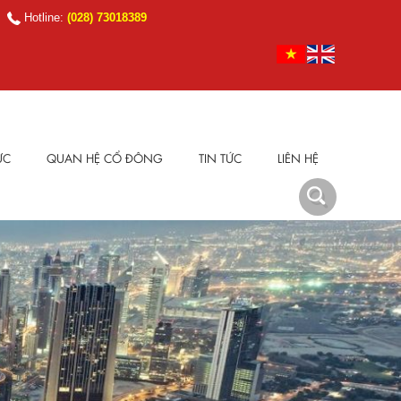
Hotline:
(028) 73018389
ỰC
QUAN HỆ CỔ ĐÔNG
TIN TỨC
LIÊN HỆ