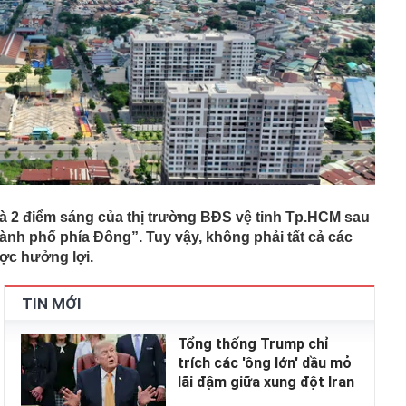
à 2 điểm sáng của thị trường BĐS vệ tinh Tp.HCM sau
hành phố phía Đông”. Tuy vậy, không phải tất cả các
ược hưởng lợi.
TIN MỚI
Tổng thống Trump chỉ
trích các 'ông lớn' dầu mỏ
lãi đậm giữa xung đột Iran