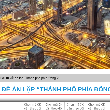
lợi từ đề án lập “Thành phố phía Đông”?
 ĐỀ ÁN LẬP “THÀNH PHỐ PHÍA ĐÔN
Chọn mã CK
Chọn mã CK
Chọn mã CK
Chọn mã CK
cần theo dõi
cần theo dõi
cần theo dõi
cần theo dõi