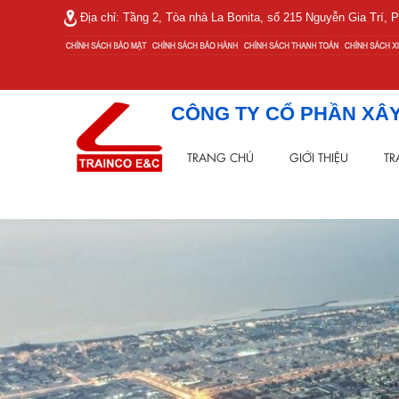
Địa chỉ: Tầng 2, Tòa nhà La Bonita, số 215 Nguyễn Gia Trí
CÔNG TY CỔ PHẦN XÂY
TRANG CHỦ
GIỚI THIỆU
TR