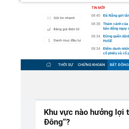
TIN MỚI!
08:40
Đà Nẵng gửi tâm
Gửi tin nhanh
08:38
Thảm cảnh của M
báo động nguy 
Bảng giá điện tử
08:34
Đừng quên dành 
Danh mục đầu tư
HoSE
08:34
Điểm danh nhữn
cổ phiếu và cổ 
08:21
Ban Bí thư Trun
THỜI SỰ
CHỨNG KHOÁN
BẤT ĐỘNG
08:15
'Cửa sáng' cho 
08:13
Nghệ An: Kết qu
bệnh nhân 418
08:12
Điểm danh nhữn
07:56
Đại gia Cần Thơ
07:53
Ô tô nhập khẩu 
Khu vực nào hưởng lợi 
07:41
Không có ca mắ
Đông”?
nặng
07:38
Clip, ảnh: Binh