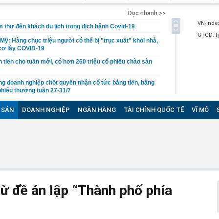
Đọc nhanh >>
VN-Inde
 thư đến khách du lịch trong dịch bệnh Covid-19
GTGD:
t
ỹ: Hàng chục triệu người có thể bị "trục xuất" khỏi nhà,
cơ lây COVID-19
tiền cho tuần mới, có hơn 260 triệu cổ phiếu chào sàn
g doanh nghiệp chốt quyền nhận cổ tức bằng tiền, bằng
phiếu thưởng tuần 27-31/7
g ương Đảng chỉ định, chuẩn y nhân sự 4 cơ quan
 SẢN
DOANH NGHIỆP
NGÂN HÀNG
TÀI CHÍNH QUỐC TẾ
VĨ MÔ
phân khúc nhà đất, biệt thự nửa cuối 2020
ả xét nghiệm lần 1 của nữ cán bộ y tế từng khám cho
g trung tâm mua sắm rộng lớn nhất thế giới
 chi 3,8 tỉ đồng mua cây mai vàng "khủng"
giảm gần 40.000 chiếc so với cùng kỳ 2019
từ đề án lập “Thành phố phía
c mới Covid-19, 2 bệnh nhân ở Đà Nẵng tiên lượng rất
 chủng hóa học tiêu độc đường phố và 2 bệnh viện có ca