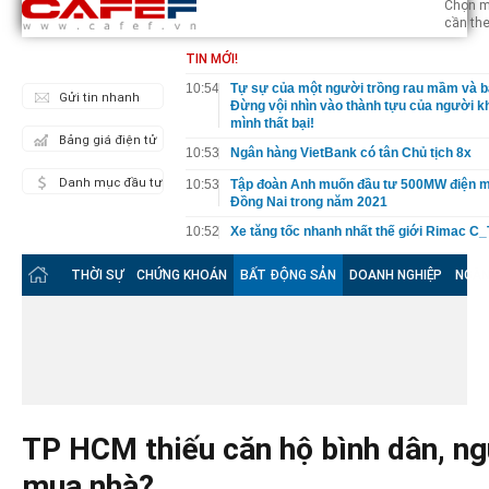
Chọn m
cần the
TIN MỚI!
10:54
Tự sự của một người trồng rau mầm và b
Gửi tin nhanh
Đừng vội nhìn vào thành tựu của người k
mình thất bại!
Bảng giá điện tử
10:53
Ngân hàng VietBank có tân Chủ tịch 8x
Danh mục đầu tư
10:53
Tập đoàn Anh muốn đầu tư 500MW điện mặt
Đồng Nai trong năm 2021
10:52
Xe tăng tốc nhanh nhất thế giới Rimac C
giao tới tay đại gia
THỜI SỰ
CHỨNG KHOÁN
BẤT ĐỘNG SẢN
DOANH NGHIỆP
NGÂN
10:38
Ninh Thuận xây dựng dự thảo phát triển đi
10 năm tới
10:34
Dự án "tỷ đô" giữa đại dịch Covid-19 tiếp
tướng Modi hứng chịu làn sóng giận dữ c
Độ
10:33
Có những thứ dành cả đời để bận tậm, đế
vỡ lẽ hóa ra chẳng quan trọng tới vậy: Xe
việc hào nhoáng có đủ khiến bạn vui?
TP HCM thiếu căn hộ bình dân, ng
10:31
ĐHCĐ Tập đoàn Novaland: Giá trị quỹ đất 
khoảng 45 tỷ USD, bổ sung thêm 10.000ha
mua nhà?