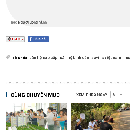
Theo
Người đồng hành
Chia sẻ
căn hộ cao cấp
,
căn hộ bình dân
,
savills việt nam
,
mua
Từ Khóa:
CÙNG CHUYÊN MỤC
XEM THEO NGÀY