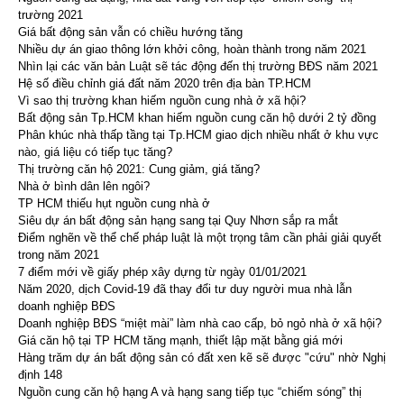
trường 2021
Giá bất động sản vẫn có chiều hướng tăng
Nhiều dự án giao thông lớn khởi công, hoàn thành trong năm 2021
Nhìn lại các văn bản Luật sẽ tác động đến thị trường BĐS năm 2021
Hệ số điều chỉnh giá đất năm 2020 trên địa bàn TP.HCM
Vì sao thị trường khan hiếm nguồn cung nhà ở xã hội?
Bất động sản Tp.HCM khan hiếm nguồn cung căn hộ dưới 2 tỷ đồng
Phân khúc nhà thấp tầng tại Tp.HCM giao dịch nhiều nhất ở khu vực
nào, giá liệu có tiếp tục tăng?
Thị trường căn hộ 2021: Cung giảm, giá tăng?
Nhà ở bình dân lên ngôi?
TP HCM thiếu hụt nguồn cung nhà ở
Siêu dự án bất động sản hạng sang tại Quy Nhơn sắp ra mắt
Điểm nghẽn về thể chế pháp luật là một trọng tâm cần phải giải quyết
trong năm 2021
7 điểm mới về giấy phép xây dựng từ ngày 01/01/2021
Năm 2020, dịch Covid-19 đã thay đổi tư duy người mua nhà lẫn
doanh nghiệp BĐS
Doanh nghiệp BĐS “miệt mài” làm nhà cao cấp, bỏ ngỏ nhà ở xã hội?
Giá căn hộ tại TP HCM tăng mạnh, thiết lập mặt bằng giá mới
Hàng trăm dự án bất động sản có đất xen kẽ sẽ được "cứu" nhờ Nghị
định 148
Nguồn cung căn hộ hạng A và hạng sang tiếp tục “chiếm sóng” thị