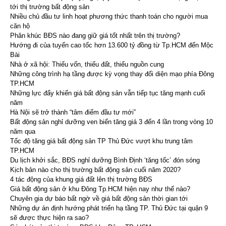
tới thị trường bất động sản
Nhiều chủ đầu tư linh hoạt phương thức thanh toán cho người mua
căn hộ
Phân khúc BĐS nào đang giữ giá tốt nhất trên thị trường?
Hướng đi của tuyến cao tốc hơn 13.600 tỷ đồng từ Tp.HCM đến Mộc
Bài
Nhà ở xã hội: Thiếu vốn, thiếu đất, thiếu nguồn cung
Những công trình hạ tầng được kỳ vọng thay đổi diện mạo phía Đông
TP.HCM
Những lực đẩy khiến giá bất động sản vẫn tiếp tục tăng mạnh cuối
năm
Hà Nội sẽ trở thành “tâm điểm đầu tư mới”
Bất động sản nghỉ dưỡng ven biển tăng giá 3 đến 4 lần trong vòng 10
năm qua
Tốc độ tăng giá bất động sản TP Thủ Đức vượt khu trung tâm
TP.HCM
Du lịch khởi sắc, BĐS nghỉ dưỡng Bình Định ‘tăng tốc’ đón sóng
Kịch bản nào cho thị trường bất động sản cuối năm 2020?
4 tác động của khung giá đất lên thị trường BĐS
Giá bất động sản ở khu Đông Tp.HCM hiện nay như thế nào?
Chuyên gia dự báo bất ngờ về giá bất động sản thời gian tới
Những dự án định hướng phát triển hạ tầng TP. Thủ Đức tại quận 9
sẽ được thực hiện ra sao?