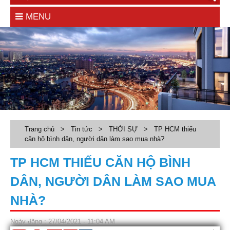
MENU
Trang chủ
>
Tin tức
>
THỜI SỰ
>
TP HCM thiếu
căn hộ bình dân, người dân làm sao mua nhà?
TP HCM THIẾU CĂN HỘ BÌNH
DÂN, NGƯỜI DÂN LÀM SAO MUA
NHÀ?
Ngày đăng : 27/04/2021 - 11:04 AM