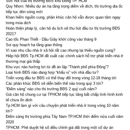
Sức hút của thị trường BĐS khu Đông TP. HCM
Quy Nhơn: Nhiều dự án hạ tầng trọng điểm về đích, thị trường địa ốc
tiếp tục đón sóng mới
Khan hiếm nguồn cung, phân khúc căn hộ vẫn được quan tâm ngay
trong mùa dịch
Hoàn thiện pháp lý, căn hộ du lịch sẽ thu hút đầu tư thị trường BĐS
2021?
Cao tốc Phan Thiết - Dầu Giây khởi công vào tháng 9
Soi quy hoạch hạ tầng giao thông
Vì sao nhu cầu nhà ở xã hội rất cao nhưng lại thiếu nguồn cung?
Hiệp hội BĐS Tp.HCM đề xuất các chính sách hỗ trợ phát triển nhà ở
thương mại giá thấp
Khu vực nào hưởng lợi từ đề án lập “Thành phố phía Đông”?
Loại hình BĐS nào đang hợp “khẩu vị” với nhà đầu tư?
Triển vọng đầu tư BĐS có thể thay đổi trong vòng 12-18 tháng tới
Các phân khúc BĐS sẽ diễn biến thế nào trong quý 3 tới?
“Điểm sáng” nào cho thị trường BĐS 2 quý cuối năm?
Giá căn hộ chung cư tại TPHCM tiếp tục tăng bất chấp tình hình kinh
tế chưa ổn định
Tp.HCM làm gì với câu chuyện phát triển nhà ở trong vòng 10 năm
tới?
Điểm sáng thị trường phía Tây Nam TP.HCM thời điểm nửa cuối năm
2020
TPHCM: Phê duyệt hệ số điều chỉnh giá đất trong một số dự án