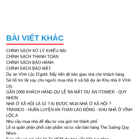
BÀI VIẾT KHÁC
CHÍNH SÁCH XỬ LÝ KHIẾU NẠI
CHÍNH SÁCH THANH TOÁN
CHÍNH SÁCH BẢO HÀNH
CHÍNH SÁCH BẢO MẬT
Dự án Vĩnh Lộc D’gold: Đẩy tiến độ bàn giao nhà cho khách hàng
Sẽ hỗ trợ lãi vay cho người mua nhà ở xã hội dự án Khu nhà ở Vĩnh
Lộc
GẦN 2000 KHÁCH HÀNG DỰ LỄ RA MẮT DỰ ÁN ITOWER - QUY
NHƠN
NHÀ Ở XÃ HỘI LÀ GÌ ? AI ĐƯỢC MUA NHÀ Ở XÃ HỘI ?
TRAINCO - HUẤN LUYỆN AN TOÀN LAO ĐỘNG - KHU NHÀ Ở VĨNH
LỘC A
Nhu cầu mua nhà để đầu tư của giới trẻ thành phố
Lễ ra quân phân phối sản phẩm và tư vấn bán hàng The Sailing Quy
Nhơn