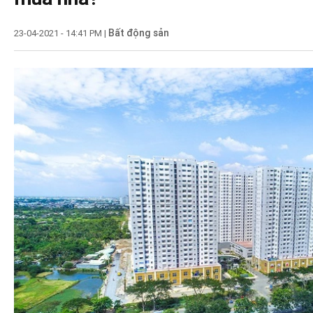
khởi động BĐS công nghiệp
10:25
Chủ tịch Yeah1 (YEG): Nhiều người hỏi tại 
sinh trên nền tảng YouTube, Google… và 
Bất động sản
23-04-2021 - 14:41 PM
|
đạo đã dốc sức đi tìm câu trả lời!
10:18
Video: Ám ảnh cảnh thi thể xếp dài la liệt 
sống trở nên quá mong manh tại đất nướ
“hố đen Covid”
10:16
Nhu cầu mua sắm thiết bị điện tử, điện m
ngày càng tăng
10:07
GĐ Sở Y tế Yên Bái: Nhân viên khách sạn
SARS-CoV-2 không có khả năng lây nhiễm
10:01
Những "chế độ tư duy" khiến bạn càng c
dốc: Chỉ có kẻ ngốc mới tư duy vô tội vạ!
09:59
Bất động sản mặt biển sở hữu lâu dài trở
sinh lời bền vững
09:58
ĐHCĐ MB: Sẽ tăng trưởng lợi nhuận năm 
có thêm 3-5 triệu khách hàng mới
09:49
Thị trường đảo chiều như tàu lượn, sắc 
VN30 đẩy VnIndex tăng trở lại
09:47
Giá iPhone 12 Pro Max đã qua sử dụng gi
người dùng vẫn thờ ơ! Vì sao?
09:37
ĐHCĐ thường niên năm 2021 của Eximba