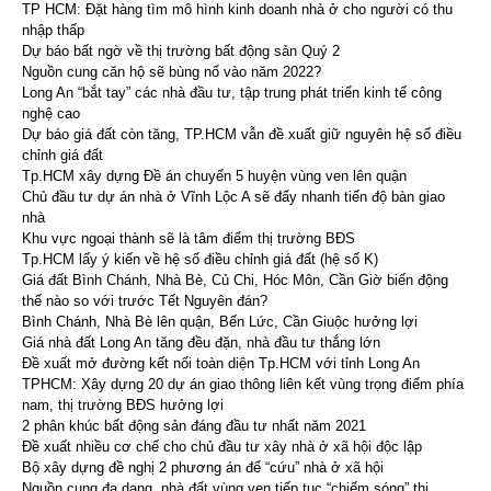
TP HCM: Đặt hàng tìm mô hình kinh doanh nhà ở cho người có thu
nhập thấp
Dự báo bất ngờ về thị trường bất động sản Quý 2
Nguồn cung căn hộ sẽ bùng nổ vào năm 2022?
Long An “bắt tay” các nhà đầu tư, tập trung phát triển kinh tế công
nghệ cao
Dự báo giá đất còn tăng, TP.HCM vẫn đề xuất giữ nguyên hệ số điều
chỉnh giá đất
Tp.HCM xây dựng Đề án chuyển 5 huyện vùng ven lên quận
Chủ đầu tư dự án nhà ở Vĩnh Lộc A sẽ đẩy nhanh tiến độ bàn giao
nhà
Khu vực ngoại thành sẽ là tâm điểm thị trường BĐS
Tp.HCM lấy ý kiến về hệ số điều chỉnh giá đất (hệ số K)
Giá đất Bình Chánh, Nhà Bè, Củ Chi, Hóc Môn, Cần Giờ biến động
thế nào so với trước Tết Nguyên đán?
Bình Chánh, Nhà Bè lên quận, Bến Lức, Cần Giuộc hưởng lợi
Giá nhà đất Long An tăng đều đặn, nhà đầu tư thắng lớn
Đề xuất mở đường kết nối toàn diện Tp.HCM với tỉnh Long An
TPHCM: Xây dựng 20 dự án giao thông liên kết vùng trọng điểm phía
nam, thị trường BĐS hưởng lợi
2 phân khúc bất động sản đáng đầu tư nhất năm 2021
Đề xuất nhiều cơ chế cho chủ đầu tư xây nhà ở xã hội độc lập
Bộ xây dựng đề nghị 2 phương án để “cứu” nhà ở xã hội
Nguồn cung đa dạng, nhà đất vùng ven tiếp tục “chiếm sóng” thị