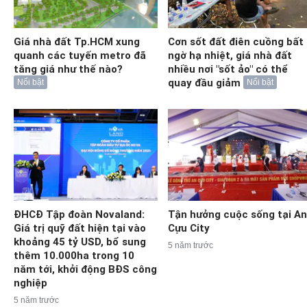
Giá nhà đất Tp.HCM xung
Cơn sốt đất điên cuồng bất
quanh các tuyến metro đã
ngờ hạ nhiệt, giá nhà đất
tăng giá như thế nào?
nhiều nơi "sốt ảo" có thể
quay đầu giảm
Nổi bật
Nổi bật
ĐHCĐ Tập đoàn Novaland:
Tận hưởng cuộc sống tại An
Giá trị quỹ đất hiện tại vào
Cựu City
khoảng 45 tỷ USD, bổ sung
5 năm trước
thêm 10.000ha trong 10
năm tới, khởi động BĐS công
nghiệp
5 năm trước