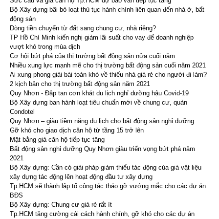
Sức cầu và giá căn hộ Tp.HCM dự báo vẫn tiếp tục tăng
Bộ Xây dựng bãi bỏ loạt thủ tục hành chính liên quan đến nhà ở, bất
động sản
Dòng tiền chuyển từ đất sang chung cư, nhà riêng?
TP Hồ Chí Minh kiến nghị giảm lãi suất cho vay để doanh nghiệp
vượt khó trong mùa dịch
Cơ hội bứt phá của thị trường bất động sản nửa cuối năm
Nhiều xung lực mạnh mẽ cho thị trường bất động sản cuối năm 2021
Ai xung phong giải bài toán khó về thiếu nhà giá rẻ cho người đi làm?
2 kịch bản cho thị trường bất động sản năm 2021
Quy Nhơn - Đập tan cơn khát du lịch nghỉ dưỡng hậu Covid-19
Bộ Xây dựng ban hành loạt tiêu chuẩn mới về chung cư, quản
Condotel
Quy Nhơn – giàu tiềm năng du lịch cho bất động sản nghỉ dưỡng
Gỡ khó cho giao dịch căn hộ từ tầng 15 trở lên
Mặt bằng giá căn hộ tiếp tục tăng
Bất động sản nghỉ dưỡng Quy Nhơn giàu triển vọng bứt phá năm
2021
Bộ Xây dựng: Cần có giải pháp giảm thiểu tác động của giá vật liệu
xây dựng tác động lên hoạt động đầu tư xây dựng
Tp.HCM sẽ thành lập tổ công tác tháo gỡ vướng mắc cho các dự án
BĐS
Bộ Xây dựng: Chung cư giá rẻ rất ít
Tp.HCM tăng cường cải cách hành chính, gỡ khó cho các dự án