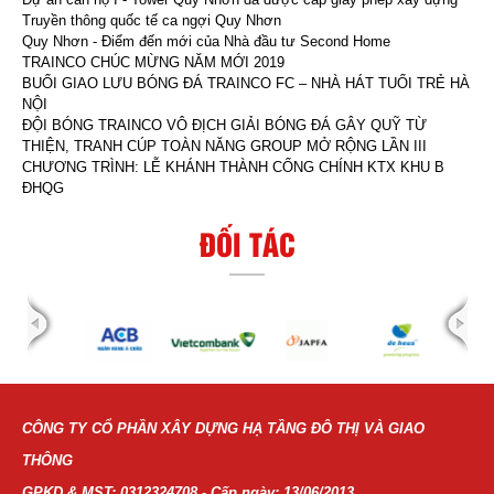
Truyền thông quốc tế ca ngợi Quy Nhơn
Quy Nhơn - Điểm đến mới của Nhà đầu tư Second Home
TRAINCO CHÚC MỪNG NĂM MỚI 2019
BUỔI GIAO LƯU BÓNG ĐÁ TRAINCO FC – NHÀ HÁT TUỔI TRẺ HÀ
NỘI
ĐỘI BÓNG TRAINCO VÔ ĐỊCH GIẢI BÓNG ĐÁ GÂY QUỸ TỪ
THIỆN, TRANH CÚP TOÀN NĂNG GROUP MỞ RỘNG LẦN III
CHƯƠNG TRÌNH: LỄ KHÁNH THÀNH CỔNG CHÍNH KTX KHU B
ĐHQG
ĐỐI TÁC
CÔNG TY CỔ PHẦN XÂY DỰNG HẠ TẦNG ĐÔ THỊ VÀ GIAO
THÔNG
GPKD & MST: 0312324708 - Cấp ngày: 13/06/2013