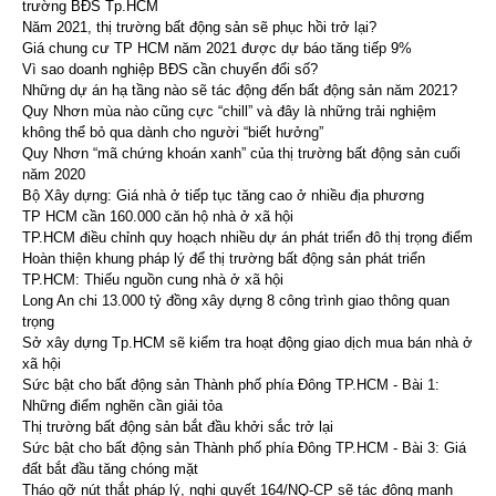
trường BĐS Tp.HCM
Năm 2021, thị trường bất động sản sẽ phục hồi trở lại?
Giá chung cư TP HCM năm 2021 được dự báo tăng tiếp 9%
Vì sao doanh nghiệp BĐS cần chuyển đổi số?
Những dự án hạ tầng nào sẽ tác động đến bất động sản năm 2021?
Quy Nhơn mùa nào cũng cực “chill” và đây là những trải nghiệm
không thể bỏ qua dành cho người “biết hưởng”
Quy Nhơn “mã chứng khoán xanh” của thị trường bất động sản cuối
năm 2020
Bộ Xây dựng: Giá nhà ở tiếp tục tăng cao ở nhiều địa phương
TP HCM cần 160.000 căn hộ nhà ở xã hội
TP.HCM điều chỉnh quy hoạch nhiều dự án phát triển đô thị trọng điểm
Hoàn thiện khung pháp lý để thị trường bất động sản phát triển
TP.HCM: Thiếu nguồn cung nhà ở xã hội
Long An chi 13.000 tỷ đồng xây dựng 8 công trình giao thông quan
trọng
Sở xây dựng Tp.HCM sẽ kiểm tra hoạt động giao dịch mua bán nhà ở
xã hội
Sức bật cho bất động sản Thành phố phía Đông TP.HCM - Bài 1:
Những điểm nghẽn cần giải tỏa
Thị trường bất động sản bắt đầu khởi sắc trở lại
Sức bật cho bất động sản Thành phố phía Đông TP.HCM - Bài 3: Giá
đất bắt đầu tăng chóng mặt
Tháo gỡ nút thắt pháp lý, nghị quyết 164/NQ-CP sẽ tác động mạnh