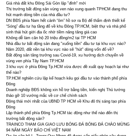
Giá nhà đất khu Đông Sài Gòn lập "đỉnh" mới
Thị trường bất động sản vùng ven nào xung quanh TPHCM đang thu
hút mạnh dòng tiền của nhà đầu tư?
DN BĐS phía Nam hết cảnh “ôm” hồ sơ ra Bộ để thẩm định thiết kế
“Sóng” đầu tư hạ tầng đổ về khu Đông TP.HCM, biệt thự và nhà phố
sinh thái hút giới địa ốc nhờ tiềm năng tăng giá cao
Không dễ làm căn hộ 20 triệu đồng/m2 tại TP HCM
Nhà đầu tư bất động sản đang "xuống tiền" đầu tư tại khu vực nào?
Năm 2020, đất nền tại khu vực nào sẽ "hút" dòng vốn đổ về?
Bất động sản tăng trưởng sau Covid-19, xu hướng dịch chuyển về
vùng ven phía Tây Nam TP.HCM
3 khu vực ở phía Đông Tp.HCM vừa được đề xuất quy hoạch lại như
thế nào?
TP.HCM nghiên cứu lập kế hoạch kêu gọi đầu tư vào thành phố phía
Đông
Doanh nghiệp BĐS không xin hỗ trợ bằng tiền, kiến nghị Thủ tướng
tháo gỡ 10 vướng mắc về cơ chế chính sách
Động thái mới nhất của UBND TP HCM về Khu đô thị sáng tạo phía
Đông
Lập thành phố phía Đông Tp.HCM tác động như thế nào đến thị
trường bất động sản?
TRAINCO THAM GIA GIAO LƯU BÓNG ĐÁ BÓNG ĐÁ CHÀO MỪNG
94 NĂM NGÀY BÁO CHÍ VIỆT NAM
Dự án căn hộ I - Tower Quy Nhơn đã được cấp giấy phép xây dựng