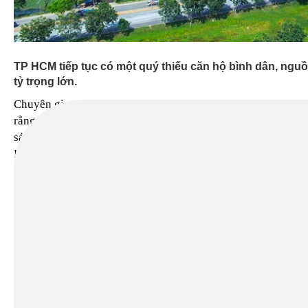
09:33
Gần 40% lao động ngành du lịch vẫn chưa 
việc
09:33
Việt Nam dư thừa lao động nhưng sức cạ
ASEAN-4, chỉ cao hơn Indonesia và Lào
TP HCM tiếp tục có một quý thiếu căn hộ bình dân, ngu
tỷ trọng lớn.
Chuyên gia Savills Việt Nam cho
TIN MỚI
rằng người trẻ có thể lựa chọn các
sản phẩm thay thế tại vùng ven TP
HCM như Bình Dương, Đồng Nai,
Long An...Chuyên gia DKRA Việt
Nam nhận thấy xu hướng người dân
mua chung cư đã qua sử dụng
khoảng 5 - 7 năm với mức giá phải
chăng, đồng thời kỳ vọng nguồn
cung nhà ở xã hội sẽ được cải thiện.
TP HCM thiếu căn hộ giá 2 tỷ đồng
Theo báo cáo từ CBRE, TP HCM