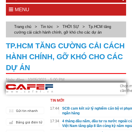
MENU
Trang chủ
>
Tin tức
>
THỜI SỰ
>
Tp.HCM tăng
cường cải cách hành chính, gỡ khó cho các dự án
TP.HCM TĂNG CƯỜNG CẢI CÁCH
HÀNH CHÍNH, GỠ KHÓ CHO CÁC
DỰ ÁN
Ngày đăng : 10/05/2021 - 5:00 PM
Chọn m
cần the
TIN MỚI!
17:44
SCB cam kết xử lý nghiêm cán bộ vi phạm
Gửi tin nhanh
ngân hàng
17:34
4 tháng đầu năm, đầu tư ra nước ngoài c
Bảng giá điện tử
Việt Nam tăng gấp 8 lần cùng kỳ năm ngo