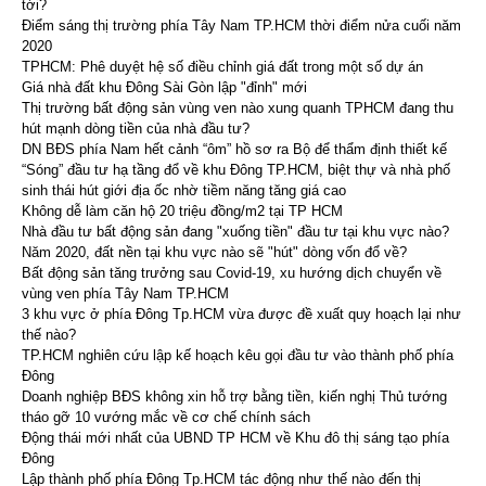
tới?
Điểm sáng thị trường phía Tây Nam TP.HCM thời điểm nửa cuối năm
2020
TPHCM: Phê duyệt hệ số điều chỉnh giá đất trong một số dự án
Giá nhà đất khu Đông Sài Gòn lập "đỉnh" mới
Thị trường bất động sản vùng ven nào xung quanh TPHCM đang thu
hút mạnh dòng tiền của nhà đầu tư?
DN BĐS phía Nam hết cảnh “ôm” hồ sơ ra Bộ để thẩm định thiết kế
“Sóng” đầu tư hạ tầng đổ về khu Đông TP.HCM, biệt thự và nhà phố
sinh thái hút giới địa ốc nhờ tiềm năng tăng giá cao
Không dễ làm căn hộ 20 triệu đồng/m2 tại TP HCM
Nhà đầu tư bất động sản đang "xuống tiền" đầu tư tại khu vực nào?
Năm 2020, đất nền tại khu vực nào sẽ "hút" dòng vốn đổ về?
Bất động sản tăng trưởng sau Covid-19, xu hướng dịch chuyển về
vùng ven phía Tây Nam TP.HCM
3 khu vực ở phía Đông Tp.HCM vừa được đề xuất quy hoạch lại như
thế nào?
TP.HCM nghiên cứu lập kế hoạch kêu gọi đầu tư vào thành phố phía
Đông
Doanh nghiệp BĐS không xin hỗ trợ bằng tiền, kiến nghị Thủ tướng
tháo gỡ 10 vướng mắc về cơ chế chính sách
Động thái mới nhất của UBND TP HCM về Khu đô thị sáng tạo phía
Đông
Lập thành phố phía Đông Tp.HCM tác động như thế nào đến thị