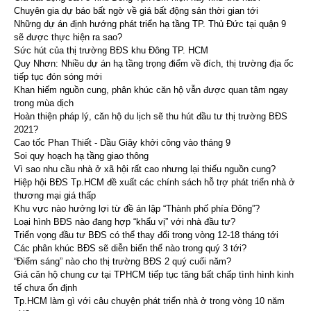
Chuyên gia dự báo bất ngờ về giá bất động sản thời gian tới
Những dự án định hướng phát triển hạ tầng TP. Thủ Đức tại quận 9
sẽ được thực hiện ra sao?
Sức hút của thị trường BĐS khu Đông TP. HCM
Quy Nhơn: Nhiều dự án hạ tầng trọng điểm về đích, thị trường địa ốc
tiếp tục đón sóng mới
Khan hiếm nguồn cung, phân khúc căn hộ vẫn được quan tâm ngay
trong mùa dịch
Hoàn thiện pháp lý, căn hộ du lịch sẽ thu hút đầu tư thị trường BĐS
2021?
Cao tốc Phan Thiết - Dầu Giây khởi công vào tháng 9
Soi quy hoạch hạ tầng giao thông
Vì sao nhu cầu nhà ở xã hội rất cao nhưng lại thiếu nguồn cung?
Hiệp hội BĐS Tp.HCM đề xuất các chính sách hỗ trợ phát triển nhà ở
thương mại giá thấp
Khu vực nào hưởng lợi từ đề án lập “Thành phố phía Đông”?
Loại hình BĐS nào đang hợp “khẩu vị” với nhà đầu tư?
Triển vọng đầu tư BĐS có thể thay đổi trong vòng 12-18 tháng tới
Các phân khúc BĐS sẽ diễn biến thế nào trong quý 3 tới?
“Điểm sáng” nào cho thị trường BĐS 2 quý cuối năm?
Giá căn hộ chung cư tại TPHCM tiếp tục tăng bất chấp tình hình kinh
tế chưa ổn định
Tp.HCM làm gì với câu chuyện phát triển nhà ở trong vòng 10 năm