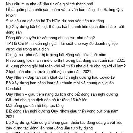
Nhu cầu mua nhà để đầu tư của giới trẻ thành phố
Lễ ra quân phân phối sản phẩm và tư vấn bán hàng The Sailing Quy
Nhơn
Sức cầu và giá căn hộ Tp.HCM dự báo vẫn tiếp tục tăng
Bộ Xây dựng bãi bỏ loạt thủ tục hành chính liên quan đến nhà ở, bất
động sản
Dòng tiền chuyển từ đất sang chung cư, nhà riêng?
TP Hồ Chí Minh kiến nghị giảm lãi suất cho vay để doanh nghiệp
vượt khó trong mùa dịch
Cơ hội bứt phá của thị trường bất động sản nửa cuối năm
Nhiều xung lực mạnh mẽ cho thị trường bất động sản cuối năm 2021
Ai xung phong giải bài toán khó về thiếu nhà giá rẻ cho người đi làm?
2 kịch bản cho thị trường bất động sản năm 2021
Quy Nhơn - Đập tan cơn khát du lịch nghỉ dưỡng hậu Covid-19
Bộ Xây dựng ban hành loạt tiêu chuẩn mới về chung cư, quản
Condotel
Quy Nhơn – giàu tiềm năng du lịch cho bất động sản nghỉ dưỡng
Gỡ khó cho giao dịch căn hộ từ tầng 15 trở lên
Mặt bằng giá căn hộ tiếp tục tăng
Bất động sản nghỉ dưỡng Quy Nhơn giàu triển vọng bứt phá năm
2021
Bộ Xây dựng: Cần có giải pháp giảm thiểu tác động của giá vật liệu
xây dựng tác động lên hoạt động đầu tư xây dựng