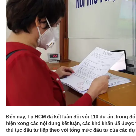
khoán
16:35
Các cặp vợ chồng trẻ ở Hong Kong, Trun
nhau” mua nhà vì sợ tăng giá, căn hộ 14,2
tỷ đồng
16:34
Đòi giảm phí thuê không thành, CGV lại k
nhà”: Bên cho thuê nói đã hỗ trợ, nhưng
“quá thấp, quá vô lý”!
16:22
40.000 đồng “bảo bối” tiết kiệm điện tới 
ngờ phía sau
16:16
Thế giới Di động (MWG): Doanh số tăng tr
sau mùa thấp điểm tháng 3, gia tăng mạnh
16:10
7 bí quyết sống thọ trăm tuổi mà không mấ
người Nhật Bản, rất đáng để học hỏi
15:32
Quý 1 PVS lãi 164 tỷ đồng, tăng 35% so v
hoạt động liên kết
15:26
Lãi suất bình quân của trái phiếu doanh n
1/2021 gần 10%/năm
Đến nay, Tp.HCM đã kết luận đối với 110 dự án, trong đ
hiện xong các nội dung kết luận, các khó khăn đã được 
thủ tục đầu tư tiếp theo với tổng mức đầu tư của các dự