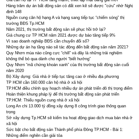
Hàng trăm dự án bất động sản có đất xen kẽ sẽ được "cứu" nhờ Nghị
định 148
Nguồn cung căn hộ hạng A và hạng sang tiếp tục “chiếm sóng” thị
trường BĐS Tp.HCM
Năm 2021, thị trường bất động sản sẽ phục hồi trở lại?
Giá chung cư TP HCM năm 2021 được dự báo tăng tiếp 9%
Vì sao doanh nghiệp BĐS cần chuyển đổi số?
Những dự án hạ tầng nào sẽ tác động đến bất động sản năm 2021?
Quy Nhơn mùa nào cũng cực “chill” và đây là những trải nghiệm
không thể bỏ qua dành cho người “biết hưởng”
Quy Nhơn “mã chứng khoán xanh” của thị trường bất động sản cuối
năm 2020
Bộ Xây dựng: Giá nhà ở tiếp tục tăng cao ở nhiều địa phương
TP HCM cần 160.000 căn hộ nhà ở xã hội
TP.HCM điều chỉnh quy hoạch nhiều dự án phát triển đô thị trọng điểm
Hoàn thiện khung pháp lý để thị trường bất động sản phát triển
TP.HCM: Thiếu nguồn cung nhà ở xã hội
Long An chi 13.000 tỷ đồng xây dựng 8 công trình giao thông quan
trọng
Sở xây dựng Tp.HCM sẽ kiểm tra hoạt động giao dịch mua bán nhà ở
xã hội
Sức bật cho bất động sản Thành phố phía Đông TP.HCM - Bài 1:
Những điểm nghẽn cần giải tỏa