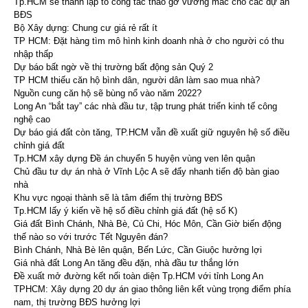
Tp.HCM sẽ thành lập tổ công tác tháo gỡ vướng mắc cho các dự án
BĐS
Bộ Xây dựng: Chung cư giá rẻ rất ít
TP HCM: Đặt hàng tìm mô hình kinh doanh nhà ở cho người có thu
nhập thấp
Dự báo bất ngờ về thị trường bất động sản Quý 2
TP HCM thiếu căn hộ bình dân, người dân làm sao mua nhà?
Nguồn cung căn hộ sẽ bùng nổ vào năm 2022?
Long An “bắt tay” các nhà đầu tư, tập trung phát triển kinh tế công
nghệ cao
Dự báo giá đất còn tăng, TP.HCM vẫn đề xuất giữ nguyên hệ số điều
chỉnh giá đất
Tp.HCM xây dựng Đề án chuyển 5 huyện vùng ven lên quận
Chủ đầu tư dự án nhà ở Vĩnh Lộc A sẽ đẩy nhanh tiến độ bàn giao
nhà
Khu vực ngoại thành sẽ là tâm điểm thị trường BĐS
Tp.HCM lấy ý kiến về hệ số điều chỉnh giá đất (hệ số K)
Giá đất Bình Chánh, Nhà Bè, Củ Chi, Hóc Môn, Cần Giờ biến động
thế nào so với trước Tết Nguyên đán?
Bình Chánh, Nhà Bè lên quận, Bến Lức, Cần Giuộc hưởng lợi
Giá nhà đất Long An tăng đều đặn, nhà đầu tư thắng lớn
Đề xuất mở đường kết nối toàn diện Tp.HCM với tỉnh Long An
TPHCM: Xây dựng 20 dự án giao thông liên kết vùng trọng điểm phía
nam, thị trường BĐS hưởng lợi