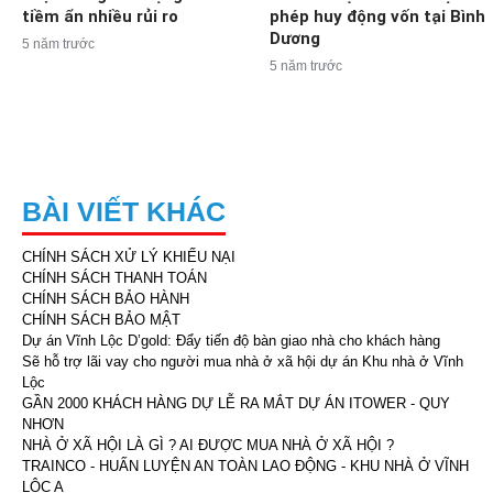
tiềm ẩn nhiều rủi ro
phép huy động vốn tại Bình
Dương
5 năm trước
5 năm trước
BÀI VIẾT KHÁC
CHÍNH SÁCH XỬ LÝ KHIẾU NẠI
CHÍNH SÁCH THANH TOÁN
CHÍNH SÁCH BẢO HÀNH
CHÍNH SÁCH BẢO MẬT
Dự án Vĩnh Lộc D’gold: Đẩy tiến độ bàn giao nhà cho khách hàng
Sẽ hỗ trợ lãi vay cho người mua nhà ở xã hội dự án Khu nhà ở Vĩnh
Lộc
GẦN 2000 KHÁCH HÀNG DỰ LỄ RA MẮT DỰ ÁN ITOWER - QUY
NHƠN
NHÀ Ở XÃ HỘI LÀ GÌ ? AI ĐƯỢC MUA NHÀ Ở XÃ HỘI ?
TRAINCO - HUẤN LUYỆN AN TOÀN LAO ĐỘNG - KHU NHÀ Ở VĨNH
LỘC A