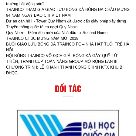
trường bất động sản?
TRAINCO THAM GIA GIAO LƯU BÓNG ĐÁ BÓNG ĐÁ CHÀO MỪNG
94 NĂM NGÀY BÁO CHÍ VIỆT NAM
Dự án căn hộ I - Tower Quy Nhơn đã được cấp giấy phép xây dựng
Truyền thông quốc tế ca ngợi Quy Nhơn
Quy Nhơn - Điểm đến mới của Nhà đầu tư Second Home
TRAINCO CHÚC MỪNG NĂM MỚI 2019
BUỔI GIAO LƯU BÓNG ĐÁ TRAINCO FC – NHÀ HÁT TUỔI TRẺ HÀ
NỘI
ĐỘI BÓNG TRAINCO VÔ ĐỊCH GIẢI BÓNG ĐÁ GÂY QUỸ TỪ
THIỆN, TRANH CÚP TOÀN NĂNG GROUP MỞ RỘNG LẦN III
CHƯƠNG TRÌNH: LỄ KHÁNH THÀNH CỔNG CHÍNH KTX KHU B
ĐHQG
ĐỐI TÁC