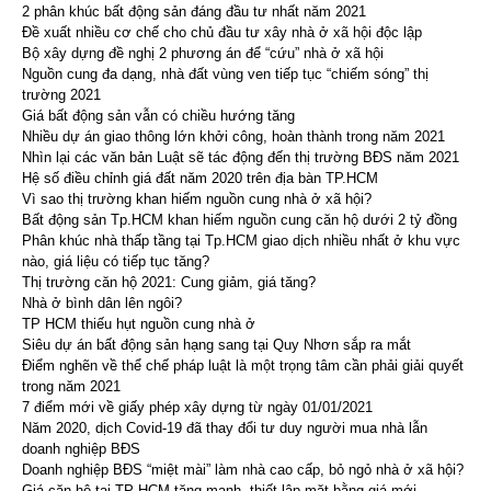
2 phân khúc bất động sản đáng đầu tư nhất năm 2021
Đề xuất nhiều cơ chế cho chủ đầu tư xây nhà ở xã hội độc lập
Bộ xây dựng đề nghị 2 phương án để “cứu” nhà ở xã hội
Nguồn cung đa dạng, nhà đất vùng ven tiếp tục “chiếm sóng” thị
trường 2021
Giá bất động sản vẫn có chiều hướng tăng
Nhiều dự án giao thông lớn khởi công, hoàn thành trong năm 2021
Nhìn lại các văn bản Luật sẽ tác động đến thị trường BĐS năm 2021
Hệ số điều chỉnh giá đất năm 2020 trên địa bàn TP.HCM
Vì sao thị trường khan hiếm nguồn cung nhà ở xã hội?
Bất động sản Tp.HCM khan hiếm nguồn cung căn hộ dưới 2 tỷ đồng
Phân khúc nhà thấp tầng tại Tp.HCM giao dịch nhiều nhất ở khu vực
nào, giá liệu có tiếp tục tăng?
Thị trường căn hộ 2021: Cung giảm, giá tăng?
Nhà ở bình dân lên ngôi?
TP HCM thiếu hụt nguồn cung nhà ở
Siêu dự án bất động sản hạng sang tại Quy Nhơn sắp ra mắt
Điểm nghẽn về thể chế pháp luật là một trọng tâm cần phải giải quyết
trong năm 2021
7 điểm mới về giấy phép xây dựng từ ngày 01/01/2021
Năm 2020, dịch Covid-19 đã thay đổi tư duy người mua nhà lẫn
doanh nghiệp BĐS
Doanh nghiệp BĐS “miệt mài” làm nhà cao cấp, bỏ ngỏ nhà ở xã hội?
Giá căn hộ tại TP HCM tăng mạnh, thiết lập mặt bằng giá mới