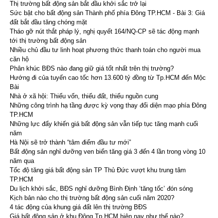
Thị trường bất động sản bắt đầu khởi sắc trở lại
Sức bật cho bất động sản Thành phố phía Đông TP.HCM - Bài 3: Giá
đất bắt đầu tăng chóng mặt
Tháo gỡ nút thắt pháp lý, nghị quyết 164/NQ-CP sẽ tác động mạnh
tới thị trường bất động sản
Nhiều chủ đầu tư linh hoạt phương thức thanh toán cho người mua
căn hộ
Phân khúc BĐS nào đang giữ giá tốt nhất trên thị trường?
Hướng đi của tuyến cao tốc hơn 13.600 tỷ đồng từ Tp.HCM đến Mộc
Bài
Nhà ở xã hội: Thiếu vốn, thiếu đất, thiếu nguồn cung
Những công trình hạ tầng được kỳ vọng thay đổi diện mạo phía Đông
TP.HCM
Những lực đẩy khiến giá bất động sản vẫn tiếp tục tăng mạnh cuối
năm
Hà Nội sẽ trở thành “tâm điểm đầu tư mới”
Bất động sản nghỉ dưỡng ven biển tăng giá 3 đến 4 lần trong vòng 10
năm qua
Tốc độ tăng giá bất động sản TP Thủ Đức vượt khu trung tâm
TP.HCM
Du lịch khởi sắc, BĐS nghỉ dưỡng Bình Định ‘tăng tốc’ đón sóng
Kịch bản nào cho thị trường bất động sản cuối năm 2020?
4 tác động của khung giá đất lên thị trường BĐS
Giá bất động sản ở khu Đông Tp.HCM hiện nay như thế nào?