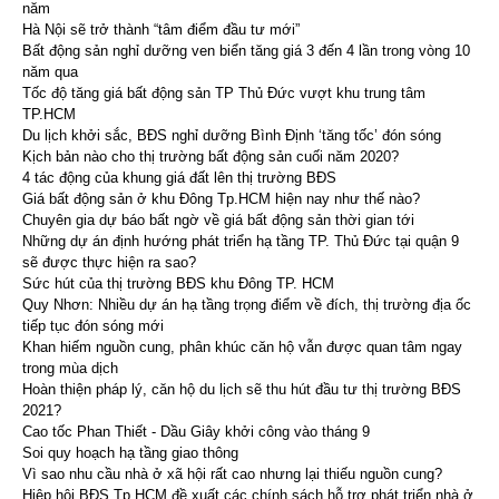
năm
Hà Nội sẽ trở thành “tâm điểm đầu tư mới”
Bất động sản nghỉ dưỡng ven biển tăng giá 3 đến 4 lần trong vòng 10
năm qua
Tốc độ tăng giá bất động sản TP Thủ Đức vượt khu trung tâm
TP.HCM
Du lịch khởi sắc, BĐS nghỉ dưỡng Bình Định ‘tăng tốc’ đón sóng
Kịch bản nào cho thị trường bất động sản cuối năm 2020?
4 tác động của khung giá đất lên thị trường BĐS
Giá bất động sản ở khu Đông Tp.HCM hiện nay như thế nào?
Chuyên gia dự báo bất ngờ về giá bất động sản thời gian tới
Những dự án định hướng phát triển hạ tầng TP. Thủ Đức tại quận 9
sẽ được thực hiện ra sao?
Sức hút của thị trường BĐS khu Đông TP. HCM
Quy Nhơn: Nhiều dự án hạ tầng trọng điểm về đích, thị trường địa ốc
tiếp tục đón sóng mới
Khan hiếm nguồn cung, phân khúc căn hộ vẫn được quan tâm ngay
trong mùa dịch
Hoàn thiện pháp lý, căn hộ du lịch sẽ thu hút đầu tư thị trường BĐS
2021?
Cao tốc Phan Thiết - Dầu Giây khởi công vào tháng 9
Soi quy hoạch hạ tầng giao thông
Vì sao nhu cầu nhà ở xã hội rất cao nhưng lại thiếu nguồn cung?
Hiệp hội BĐS Tp.HCM đề xuất các chính sách hỗ trợ phát triển nhà ở