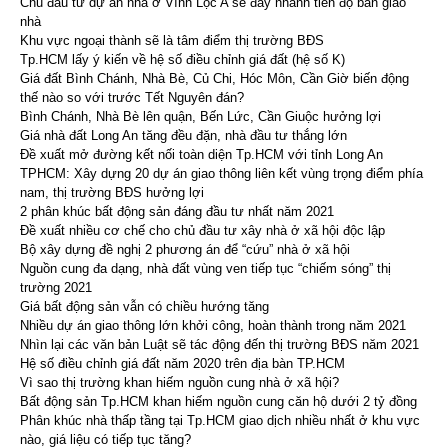
Chủ đầu tư dự án nhà ở Vĩnh Lộc A sẽ đẩy nhanh tiến độ bàn giao
nhà
Khu vực ngoại thành sẽ là tâm điểm thị trường BĐS
Tp.HCM lấy ý kiến về hệ số điều chỉnh giá đất (hệ số K)
Giá đất Bình Chánh, Nhà Bè, Củ Chi, Hóc Môn, Cần Giờ biến động
thế nào so với trước Tết Nguyên đán?
Bình Chánh, Nhà Bè lên quận, Bến Lức, Cần Giuộc hưởng lợi
Giá nhà đất Long An tăng đều đặn, nhà đầu tư thắng lớn
Đề xuất mở đường kết nối toàn diện Tp.HCM với tỉnh Long An
TPHCM: Xây dựng 20 dự án giao thông liên kết vùng trọng điểm phía
nam, thị trường BĐS hưởng lợi
2 phân khúc bất động sản đáng đầu tư nhất năm 2021
Đề xuất nhiều cơ chế cho chủ đầu tư xây nhà ở xã hội độc lập
Bộ xây dựng đề nghị 2 phương án để “cứu” nhà ở xã hội
Nguồn cung đa dạng, nhà đất vùng ven tiếp tục “chiếm sóng” thị
trường 2021
Giá bất động sản vẫn có chiều hướng tăng
Nhiều dự án giao thông lớn khởi công, hoàn thành trong năm 2021
Nhìn lại các văn bản Luật sẽ tác động đến thị trường BĐS năm 2021
Hệ số điều chỉnh giá đất năm 2020 trên địa bàn TP.HCM
Vì sao thị trường khan hiếm nguồn cung nhà ở xã hội?
Bất động sản Tp.HCM khan hiếm nguồn cung căn hộ dưới 2 tỷ đồng
Phân khúc nhà thấp tầng tại Tp.HCM giao dịch nhiều nhất ở khu vực
nào, giá liệu có tiếp tục tăng?