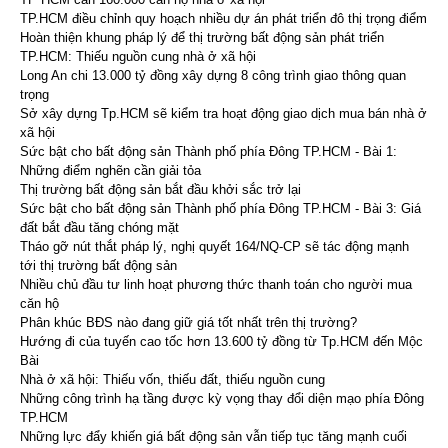
TP.HCM điều chỉnh quy hoạch nhiều dự án phát triển đô thị trọng điểm
Hoàn thiện khung pháp lý để thị trường bất động sản phát triển
TP.HCM: Thiếu nguồn cung nhà ở xã hội
Long An chi 13.000 tỷ đồng xây dựng 8 công trình giao thông quan
trọng
Sở xây dựng Tp.HCM sẽ kiểm tra hoạt động giao dịch mua bán nhà ở
xã hội
Sức bật cho bất động sản Thành phố phía Đông TP.HCM - Bài 1:
Những điểm nghẽn cần giải tỏa
Thị trường bất động sản bắt đầu khởi sắc trở lại
Sức bật cho bất động sản Thành phố phía Đông TP.HCM - Bài 3: Giá
đất bắt đầu tăng chóng mặt
Tháo gỡ nút thắt pháp lý, nghị quyết 164/NQ-CP sẽ tác động mạnh
tới thị trường bất động sản
Nhiều chủ đầu tư linh hoạt phương thức thanh toán cho người mua
căn hộ
Phân khúc BĐS nào đang giữ giá tốt nhất trên thị trường?
Hướng đi của tuyến cao tốc hơn 13.600 tỷ đồng từ Tp.HCM đến Mộc
Bài
Nhà ở xã hội: Thiếu vốn, thiếu đất, thiếu nguồn cung
Những công trình hạ tầng được kỳ vọng thay đổi diện mạo phía Đông
TP.HCM
Những lực đẩy khiến giá bất động sản vẫn tiếp tục tăng mạnh cuối