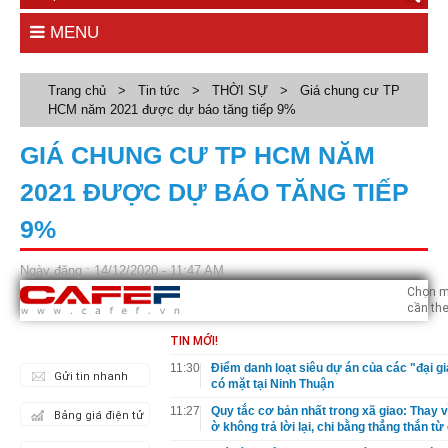
MENU
Trang chủ
>
Tin tức
>
THỜI SỰ
>
Giá chung cư TP
HCM năm 2021 được dự báo tăng tiếp 9%
GIÁ CHUNG CƯ TP HCM NĂM
2021 ĐƯỢC DỰ BÁO TĂNG TIẾP
9%
Ngày đăng : 14/12/2020 - 11:47 AM
Chọn m
cần the
TIN MỚI!
11:30
Điểm danh loạt siêu dự án của các "đại gi
Gửi tin nhanh
có mặt tại Ninh Thuận
11:27
Quy tắc cơ bản nhất trong xã giao: Thay v
Bảng giá điện tử
ờ không trả lời lại, chi bằng thẳng thắn từ