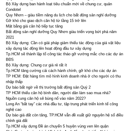
Bộ Xây dựng ban hành loạt tiêu chuẩn mới về chung cư, quản
Condotel
Quy Nhơn – giàu tiềm năng du lịch cho bất động sản nghỉ dưỡng
Gỡ khó cho giao dịch căn hộ từ tầng 15 trở lên
Mặt bằng giá căn hộ tiếp tục tăng
Bất động sản nghỉ dưỡng Quy Nhơn giàu triển vọng bứt phá năm
2021
Bộ Xây dựng: Cần có giải pháp giảm thiểu tác động của giá vật liệu
xây dựng tác động lên hoạt động đầu tư xây dựng
Tp.HCM sẽ thành lập tổ công tác tháo gỡ vướng mắc cho các dự án
BĐS
Bộ Xây dựng: Chung cư giá rẻ rất ít
Tp.HCM tăng cường cải cách hành chính, gỡ khó cho các dự án
TP HCM: Đặt hàng tìm mô hình kinh doanh nhà ở cho người có thu
nhập thấp
Dự báo bất ngờ về thị trường bất động sản Quý 2
TP HCM thiếu căn hộ bình dân, người dân làm sao mua nhà?
Nguồn cung căn hộ sẽ bùng nổ vào năm 2022?
Long An “bắt tay” các nhà đầu tư, tập trung phát triển kinh tế công
nghệ cao
Dự báo giá đất còn tăng, TP.HCM vẫn đề xuất giữ nguyên hệ số điều
chỉnh giá đất
Tp.HCM xây dựng Đề án chuyển 5 huyện vùng ven lên quận