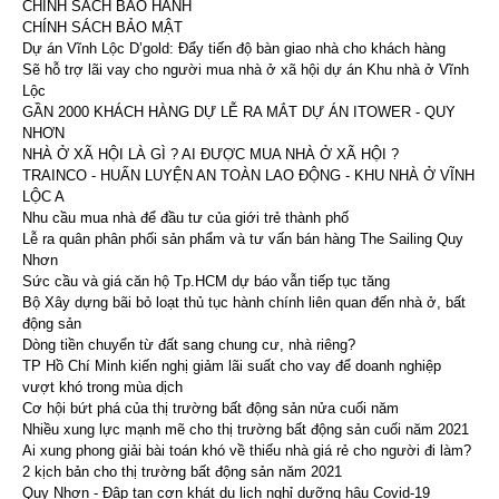
CHÍNH SÁCH BẢO HÀNH
CHÍNH SÁCH BẢO MẬT
Dự án Vĩnh Lộc D’gold: Đẩy tiến độ bàn giao nhà cho khách hàng
Sẽ hỗ trợ lãi vay cho người mua nhà ở xã hội dự án Khu nhà ở Vĩnh
Lộc
GẦN 2000 KHÁCH HÀNG DỰ LỄ RA MẮT DỰ ÁN ITOWER - QUY
NHƠN
NHÀ Ở XÃ HỘI LÀ GÌ ? AI ĐƯỢC MUA NHÀ Ở XÃ HỘI ?
TRAINCO - HUẤN LUYỆN AN TOÀN LAO ĐỘNG - KHU NHÀ Ở VĨNH
LỘC A
Nhu cầu mua nhà để đầu tư của giới trẻ thành phố
Lễ ra quân phân phối sản phẩm và tư vấn bán hàng The Sailing Quy
Nhơn
Sức cầu và giá căn hộ Tp.HCM dự báo vẫn tiếp tục tăng
Bộ Xây dựng bãi bỏ loạt thủ tục hành chính liên quan đến nhà ở, bất
động sản
Dòng tiền chuyển từ đất sang chung cư, nhà riêng?
TP Hồ Chí Minh kiến nghị giảm lãi suất cho vay để doanh nghiệp
vượt khó trong mùa dịch
Cơ hội bứt phá của thị trường bất động sản nửa cuối năm
Nhiều xung lực mạnh mẽ cho thị trường bất động sản cuối năm 2021
Ai xung phong giải bài toán khó về thiếu nhà giá rẻ cho người đi làm?
2 kịch bản cho thị trường bất động sản năm 2021
Quy Nhơn - Đập tan cơn khát du lịch nghỉ dưỡng hậu Covid-19