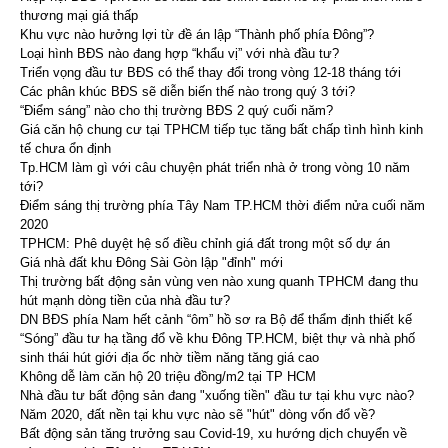
thương mại giá thấp
Khu vực nào hưởng lợi từ đề án lập “Thành phố phía Đông”?
Loại hình BĐS nào đang hợp “khẩu vị” với nhà đầu tư?
Triển vọng đầu tư BĐS có thể thay đổi trong vòng 12-18 tháng tới
Các phân khúc BĐS sẽ diễn biến thế nào trong quý 3 tới?
“Điểm sáng” nào cho thị trường BĐS 2 quý cuối năm?
Giá căn hộ chung cư tại TPHCM tiếp tục tăng bất chấp tình hình kinh
tế chưa ổn định
Tp.HCM làm gì với câu chuyện phát triển nhà ở trong vòng 10 năm
tới?
Điểm sáng thị trường phía Tây Nam TP.HCM thời điểm nửa cuối năm
2020
TPHCM: Phê duyệt hệ số điều chỉnh giá đất trong một số dự án
Giá nhà đất khu Đông Sài Gòn lập "đỉnh" mới
Thị trường bất động sản vùng ven nào xung quanh TPHCM đang thu
hút mạnh dòng tiền của nhà đầu tư?
DN BĐS phía Nam hết cảnh “ôm” hồ sơ ra Bộ để thẩm định thiết kế
“Sóng” đầu tư hạ tầng đổ về khu Đông TP.HCM, biệt thự và nhà phố
sinh thái hút giới địa ốc nhờ tiềm năng tăng giá cao
Không dễ làm căn hộ 20 triệu đồng/m2 tại TP HCM
Nhà đầu tư bất động sản đang "xuống tiền" đầu tư tại khu vực nào?
Năm 2020, đất nền tại khu vực nào sẽ "hút" dòng vốn đổ về?
Bất động sản tăng trưởng sau Covid-19, xu hướng dịch chuyển về