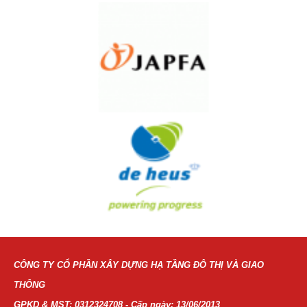
CÔNG TY CỔ PHẦN XÂY DỰNG HẠ TẦNG ĐÔ THỊ VÀ GIAO
THÔNG
GPKD & MST: 0312324708 - Cấp ngày: 13/06/2013