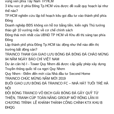
vùng ven phía Tây Nam TP.HCM
3 khu vực ở phía Đông Tp.HCM vừa được đề xuất quy hoạch lại như
thế nào?
TP.HCM nghiên cứu lập kế hoạch kêu gọi đầu tư vào thành phố phía
Đông
Doanh nghiệp BĐS không xin hỗ trợ bằng tiền, kiến nghị Thủ tướng
tháo gỡ 10 vướng mắc về cơ chế chính sách
Động thái mới nhất của UBND TP HCM về Khu đô thị sáng tạo phía
Đông
Lập thành phố phía Đông Tp.HCM tác động như thế nào đến thị
trường bất động sản?
TRAINCO THAM GIA GIAO LƯU BÓNG ĐÁ BÓNG ĐÁ CHÀO MỪNG
94 NĂM NGÀY BÁO CHÍ VIỆT NAM
Dự án căn hộ I - Tower Quy Nhơn đã được cấp giấy phép xây dựng
Truyền thông quốc tế ca ngợi Quy Nhơn
Quy Nhơn - Điểm đến mới của Nhà đầu tư Second Home
TRAINCO CHÚC MỪNG NĂM MỚI 2019
BUỔI GIAO LƯU BÓNG ĐÁ TRAINCO FC – NHÀ HÁT TUỔI TRẺ HÀ
NỘI
ĐỘI BÓNG TRAINCO VÔ ĐỊCH GIẢI BÓNG ĐÁ GÂY QUỸ TỪ
THIỆN, TRANH CÚP TOÀN NĂNG GROUP MỞ RỘNG LẦN III
CHƯƠNG TRÌNH: LỄ KHÁNH THÀNH CỔNG CHÍNH KTX KHU B
ĐHQG