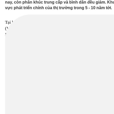
nay, còn phân khúc trung cấp và bình dân đều giảm. K
vực phát triển chính của thị trường trong 5 - 10 năm tới.
TIN MỚI
Tại hội nghị Bất động sản Việt Nam
(VRES 2020) ngày 11/12, ông Đinh
Minh Tuấn, Giám đốc chi nhánh TP
HCM và Bình Dương của
Batdongsan.com.vn cho biết giá
chung cư tại TP HCM năm 2021
được dự báo tăng 9% trong khi giá
nhà riêng có xu hướng ổn định.
Chung cư là loại bất động sản vẫn
nhận được sự quan tâm cao nhất và
duy trì lượng tin đăng ổn định
nhất Việt Nam"
(nguồn cung sơ cấp và thứ cấp).
Theo số liệu từ Batdongsan.com.vn,
mức độ quan tâm chung cư cao cấp
tại TP HCM tăng 7% trong năm nay