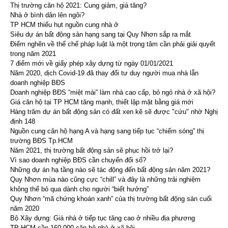
Thị trường căn hộ 2021: Cung giảm, giá tăng?
Nhà ở bình dân lên ngôi?
TP HCM thiếu hụt nguồn cung nhà ở
Siêu dự án bất động sản hạng sang tại Quy Nhơn sắp ra mắt
Điểm nghẽn về thể chế pháp luật là một trọng tâm cần phải giải quyết
trong năm 2021
7 điểm mới về giấy phép xây dựng từ ngày 01/01/2021
Năm 2020, dịch Covid-19 đã thay đổi tư duy người mua nhà lẫn
doanh nghiệp BĐS
Doanh nghiệp BĐS “miệt mài” làm nhà cao cấp, bỏ ngỏ nhà ở xã hội?
Giá căn hộ tại TP HCM tăng mạnh, thiết lập mặt bằng giá mới
Hàng trăm dự án bất động sản có đất xen kẽ sẽ được "cứu" nhờ Nghị
định 148
Nguồn cung căn hộ hạng A và hạng sang tiếp tục “chiếm sóng” thị
trường BĐS Tp.HCM
Năm 2021, thị trường bất động sản sẽ phục hồi trở lại?
Vì sao doanh nghiệp BĐS cần chuyển đổi số?
Những dự án hạ tầng nào sẽ tác động đến bất động sản năm 2021?
Quy Nhơn mùa nào cũng cực “chill” và đây là những trải nghiệm
không thể bỏ qua dành cho người “biết hưởng”
Quy Nhơn “mã chứng khoán xanh” của thị trường bất động sản cuối
năm 2020
Bộ Xây dựng: Giá nhà ở tiếp tục tăng cao ở nhiều địa phương
TP HCM cần 160.000 căn hộ nhà ở xã hội