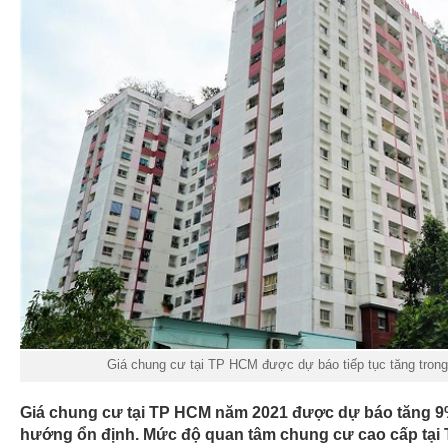
10:39
Dệt may và da giày có nhiều cơ hội bứt p
19
10:11
Hội nghị Trung ương 14 giới thiệu nhân s
Chính trị, Ban Bí thư
10:10
Thị trường tăng trên diện rộng, VN-Index
ngưỡng 1.050 điểm
10:04
Lộ thiết kế chi tiết xe VinFast mới vừa chạ
Nam: SUV to ngang Honda CR-V, 2 tùy ch
và điện
10:00
Nghỉ hưu năm 2021, đóng đủ 25 năm BH
bao nhiêu?
09:59
Căn bệnh tiêu hoá càng ngày càng có nhi
BS khuyên 3 điều cần thay đổi sớm
09:57
Loạn phân lô, bán nền trên giấy ở Vũng T
Giá chung cư tại TP HCM được dự báo tiếp tục tăng tron
Giá chung cư tại TP HCM năm 2021 được dự báo tăng 9% 
hướng ổn định. Mức độ quan tâm chung cư cao cấp tại