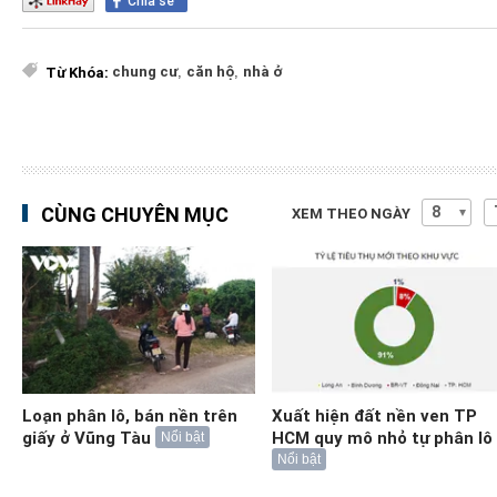
Chia sẻ
chung cư
,
căn hộ
,
nhà ở
Từ Khóa:
CÙNG CHUYÊN MỤC
XEM THEO NGÀY
Loạn phân lô, bán nền trên
Xuất hiện đất nền ven TP
giấy ở Vũng Tàu
HCM quy mô nhỏ tự phân lô
Nổi bật
Nổi bật