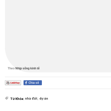
Với bất động sản văn phòng và thương mại,
trong quý 1/20
trưởng, vốn FDI tăng và SIC của các doanh nghiệp trong nướ
trường văn phòng cho thuê tại các đô thị lớn ở Việt Nam sôi
Khu vực cửa hàng, cửa hiệu thương mại cũng cho thấy có sự 
Nguyên đán 2021. Khoảng 50% các cửa hàng đóng cửa trong 
Dự báo trong quý 2/2021, hoạt động cho thuê mặt bằng sẽ ti
Đính khuyến cáo các chủ mặt bằng không nên tăng giá thuê, 
để thúc đẩy quá trình phục hồi bền vững của các doanh nghi
Theo
Nhịp sống kinh tế
Chia sẻ
nhà đất
,
dự án
Từ Khóa: