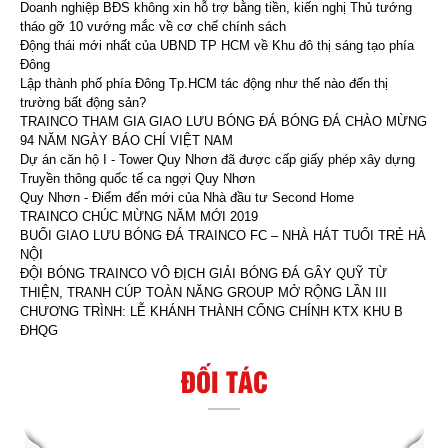
Doanh nghiệp BĐS không xin hỗ trợ bằng tiền, kiến nghị Thủ tướng
tháo gỡ 10 vướng mắc về cơ chế chính sách
Động thái mới nhất của UBND TP HCM về Khu đô thị sáng tạo phía
Đông
Lập thành phố phía Đông Tp.HCM tác động như thế nào đến thị
trường bất động sản?
TRAINCO THAM GIA GIAO LƯU BÓNG ĐÁ BÓNG ĐÁ CHÀO MỪNG
94 NĂM NGÀY BÁO CHÍ VIỆT NAM
Dự án căn hộ I - Tower Quy Nhơn đã được cấp giấy phép xây dựng
Truyền thông quốc tế ca ngợi Quy Nhơn
Quy Nhơn - Điểm đến mới của Nhà đầu tư Second Home
TRAINCO CHÚC MỪNG NĂM MỚI 2019
BUỔI GIAO LƯU BÓNG ĐÁ TRAINCO FC – NHÀ HÁT TUỔI TRẺ HÀ
NỘI
ĐỘI BÓNG TRAINCO VÔ ĐỊCH GIẢI BÓNG ĐÁ GÂY QUỸ TỪ
THIỆN, TRANH CÚP TOÀN NĂNG GROUP MỞ RỘNG LẦN III
CHƯƠNG TRÌNH: LỄ KHÁNH THÀNH CỔNG CHÍNH KTX KHU B
ĐHQG
ĐỐI TÁC