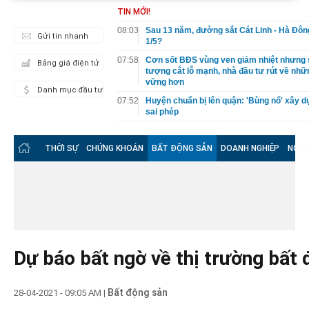
TIN MỚI!
08:03
Sau 13 năm, đường sắt Cát Linh - Hà Đôn
Gửi tin nhanh
1/5?
07:58
Cơn sốt BĐS vùng ven giảm nhiệt nhưng 
Bảng giá điện tử
tượng cắt lỗ mạnh, nhà đầu tư rút về nhữ
vững hơn
Danh mục đầu tư
07:52
Huyện chuẩn bị lên quận: 'Bùng nổ' xây 
sai phép
07:50
Becamex IDC (BCM) đặt mục tiêu lãi sau 
năm 2021
THỜI SỰ
CHỨNG KHOÁN
BẤT ĐỘNG SẢN
DOANH NGHIỆP
NGÂN
07:45
Lịch sự kiện và tin vắn chứng khoán ngày
07:44
SOL E&C – Công ty xây dựng mới của ôn
Dương vừa trúng thầu 3 dự án từ Sun Gr
Tourism và Trung Nguyên Legend
07:43
Đang lãi lớn, 2 sân bay tư nhân đầu tiên đ
đồng
07:21
Thấy gì từ sự "độc bá" lĩnh vực sản xuất
Dự báo bất ngờ về thị trường bất
07:11
Không khí lạnh tăng cường, miền Bắc có 
07:03
Phó Chủ tịch tỉnh Yên Bái: "Chúng tôi đã 
Bất động sản
28-04-2021 - 09:05 AM
|
không bất ngờ với ca nhiễm Covid-19"