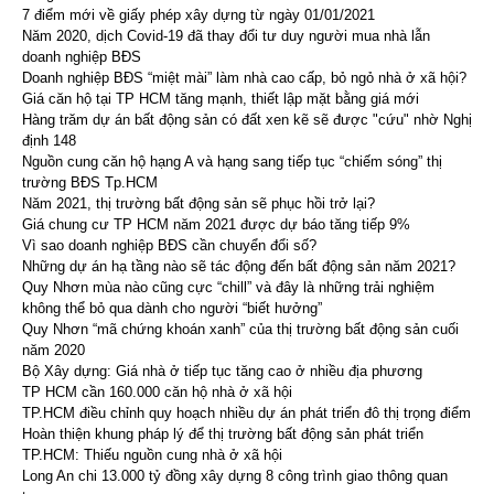
7 điểm mới về giấy phép xây dựng từ ngày 01/01/2021
Năm 2020, dịch Covid-19 đã thay đổi tư duy người mua nhà lẫn
doanh nghiệp BĐS
Doanh nghiệp BĐS “miệt mài” làm nhà cao cấp, bỏ ngỏ nhà ở xã hội?
Giá căn hộ tại TP HCM tăng mạnh, thiết lập mặt bằng giá mới
Hàng trăm dự án bất động sản có đất xen kẽ sẽ được "cứu" nhờ Nghị
định 148
Nguồn cung căn hộ hạng A và hạng sang tiếp tục “chiếm sóng” thị
trường BĐS Tp.HCM
Năm 2021, thị trường bất động sản sẽ phục hồi trở lại?
Giá chung cư TP HCM năm 2021 được dự báo tăng tiếp 9%
Vì sao doanh nghiệp BĐS cần chuyển đổi số?
Những dự án hạ tầng nào sẽ tác động đến bất động sản năm 2021?
Quy Nhơn mùa nào cũng cực “chill” và đây là những trải nghiệm
không thể bỏ qua dành cho người “biết hưởng”
Quy Nhơn “mã chứng khoán xanh” của thị trường bất động sản cuối
năm 2020
Bộ Xây dựng: Giá nhà ở tiếp tục tăng cao ở nhiều địa phương
TP HCM cần 160.000 căn hộ nhà ở xã hội
TP.HCM điều chỉnh quy hoạch nhiều dự án phát triển đô thị trọng điểm
Hoàn thiện khung pháp lý để thị trường bất động sản phát triển
TP.HCM: Thiếu nguồn cung nhà ở xã hội
Long An chi 13.000 tỷ đồng xây dựng 8 công trình giao thông quan