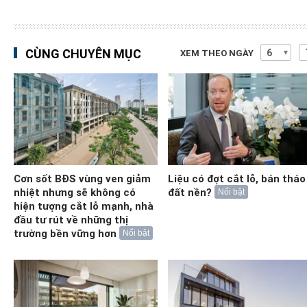
CÙNG CHUYÊN MỤC
XEM THEO NGÀY
Cơn sốt BĐS vùng ven giảm
Liệu có đợt cắt lỗ, bán tháo
nhiệt nhưng sẽ không có
đất nền?
Nổi bật
hiện tượng cắt lỗ mạnh, nhà
đầu tư rút về những thị
trường bền vững hơn
Nổi bật