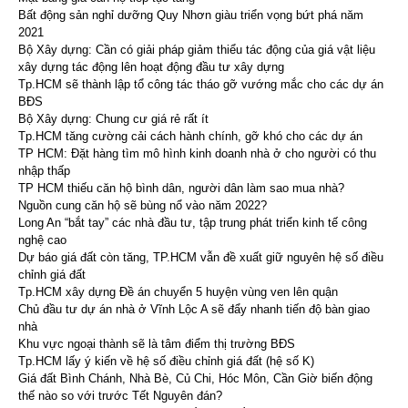
Bất động sản nghỉ dưỡng Quy Nhơn giàu triển vọng bứt phá năm
2021
Bộ Xây dựng: Cần có giải pháp giảm thiểu tác động của giá vật liệu
xây dựng tác động lên hoạt động đầu tư xây dựng
Tp.HCM sẽ thành lập tổ công tác tháo gỡ vướng mắc cho các dự án
BĐS
Bộ Xây dựng: Chung cư giá rẻ rất ít
Tp.HCM tăng cường cải cách hành chính, gỡ khó cho các dự án
TP HCM: Đặt hàng tìm mô hình kinh doanh nhà ở cho người có thu
nhập thấp
TP HCM thiếu căn hộ bình dân, người dân làm sao mua nhà?
Nguồn cung căn hộ sẽ bùng nổ vào năm 2022?
Long An “bắt tay” các nhà đầu tư, tập trung phát triển kinh tế công
nghệ cao
Dự báo giá đất còn tăng, TP.HCM vẫn đề xuất giữ nguyên hệ số điều
chỉnh giá đất
Tp.HCM xây dựng Đề án chuyển 5 huyện vùng ven lên quận
Chủ đầu tư dự án nhà ở Vĩnh Lộc A sẽ đẩy nhanh tiến độ bàn giao
nhà
Khu vực ngoại thành sẽ là tâm điểm thị trường BĐS
Tp.HCM lấy ý kiến về hệ số điều chỉnh giá đất (hệ số K)
Giá đất Bình Chánh, Nhà Bè, Củ Chi, Hóc Môn, Cần Giờ biến động
thế nào so với trước Tết Nguyên đán?