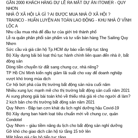
GẦN 2000 KHÁCH HÀNG DỰ LỄ RA MẮT DỰ ÁN ITOWER - QUY
NHƠN
NHÀ Ở XÃ HỘI LÀ GÌ ? AI ĐƯỢC MUA NHÀ Ở XÃ HỘI ?
TRAINCO - HUẤN LUYỆN AN TOÀN LAO ĐỘNG - KHU NHÀ Ở VĨNH
LỘC A
Nhu cầu mua nhà để đầu tư của giới trẻ thành phố
Lễ ra quân phân phối sản phẩm và tư vấn bán hàng The Sailing Quy
Nhơn
Sức cầu và giá căn hộ Tp.HCM dự báo vẫn tiếp tục tăng
Bộ Xây dựng bãi bỏ loạt thủ tục hành chính liên quan đến nhà ở, bất
động sản
Dòng tiền chuyển từ đất sang chung cư, nhà riêng?
TP Hồ Chí Minh kiến nghị giảm lãi suất cho vay để doanh nghiệp
vượt khó trong mùa dịch
Cơ hội bứt phá của thị trường bất động sản nửa cuối năm
Nhiều xung lực mạnh mẽ cho thị trường bất động sản cuối năm 2021
Ai xung phong giải bài toán khó về thiếu nhà giá rẻ cho người đi làm?
2 kịch bản cho thị trường bất động sản năm 2021
Quy Nhơn - Đập tan cơn khát du lịch nghỉ dưỡng hậu Covid-19
Bộ Xây dựng ban hành loạt tiêu chuẩn mới về chung cư, quản
Condotel
Quy Nhơn – giàu tiềm năng du lịch cho bất động sản nghỉ dưỡng
Gỡ khó cho giao dịch căn hộ từ tầng 15 trở lên
Mặt bằng giá căn hộ tiếp tục tăng