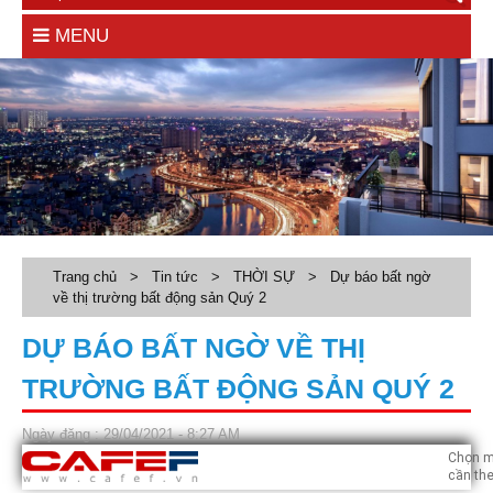
MENU
Trang chủ
>
Tin tức
>
THỜI SỰ
>
Dự báo bất ngờ
về thị trường bất động sản Quý 2
DỰ BÁO BẤT NGỜ VỀ THỊ
TRƯỜNG BẤT ĐỘNG SẢN QUÝ 2
Ngày đăng : 29/04/2021 - 8:27 AM
Chọn m
cần the