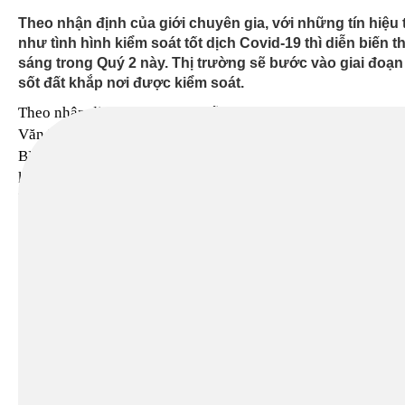
Theo nhận định của giới chuyên gia, với những tín hiệu 
như tình hình kiểm soát tốt dịch Covid-19 thì diễn biến t
sáng trong Quý 2 này. Thị trường sẽ bước vào giai đoạn 
sốt đất khắp nơi được kiểm soát.
Theo nhận định của ông Nguyễn
TIN MỚI
Văn Đính, Phó chủ tịch Hội môi giới
BĐS Việt Nam, nhìn chung các phân
khúc, loại hình của thị trường đều
hứa hẹn một kịch bản tươi sáng
trong quý 2.
Trong đó, phân khúc nhà ở sẽ đón
nhận nguồn cung mới những tháng
đầu năm nay tăng cao hơn so với
cùng kỳ năm trước. Hà Nội dự báo
sẽ có khoảng 6.000-7.000 sản phẩm
thuộc đa dạng các phân khúc sẽ
được chào bán ra thị trường trong