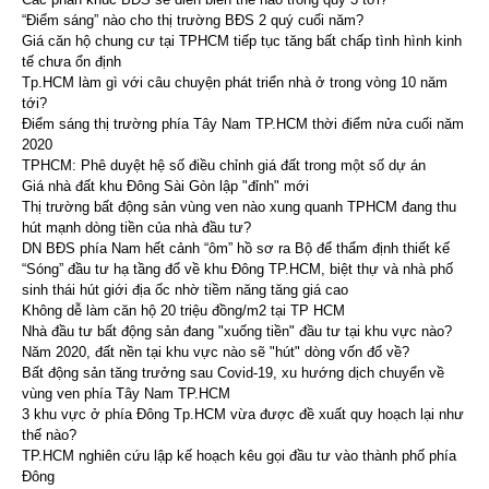
“Điểm sáng” nào cho thị trường BĐS 2 quý cuối năm?
Giá căn hộ chung cư tại TPHCM tiếp tục tăng bất chấp tình hình kinh
tế chưa ổn định
Tp.HCM làm gì với câu chuyện phát triển nhà ở trong vòng 10 năm
tới?
Điểm sáng thị trường phía Tây Nam TP.HCM thời điểm nửa cuối năm
2020
TPHCM: Phê duyệt hệ số điều chỉnh giá đất trong một số dự án
Giá nhà đất khu Đông Sài Gòn lập "đỉnh" mới
Thị trường bất động sản vùng ven nào xung quanh TPHCM đang thu
hút mạnh dòng tiền của nhà đầu tư?
DN BĐS phía Nam hết cảnh “ôm” hồ sơ ra Bộ để thẩm định thiết kế
“Sóng” đầu tư hạ tầng đổ về khu Đông TP.HCM, biệt thự và nhà phố
sinh thái hút giới địa ốc nhờ tiềm năng tăng giá cao
Không dễ làm căn hộ 20 triệu đồng/m2 tại TP HCM
Nhà đầu tư bất động sản đang "xuống tiền" đầu tư tại khu vực nào?
Năm 2020, đất nền tại khu vực nào sẽ "hút" dòng vốn đổ về?
Bất động sản tăng trưởng sau Covid-19, xu hướng dịch chuyển về
vùng ven phía Tây Nam TP.HCM
3 khu vực ở phía Đông Tp.HCM vừa được đề xuất quy hoạch lại như
thế nào?
TP.HCM nghiên cứu lập kế hoạch kêu gọi đầu tư vào thành phố phía
Đông