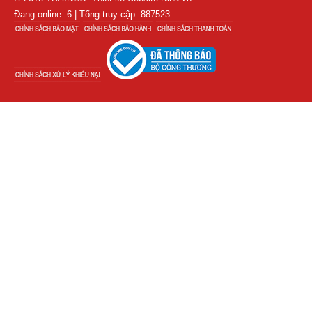
Đang online: 6 | Tổng truy cập: 887523