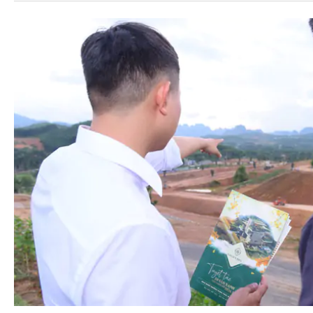
07:01
Thị trường ngày 29/4: Dầu tăng hơn 1%, đ
đường đồng loạt giảm
06:59
Chủ tịch Nguyễn Thành Phong ứng cử đạ
HCM tại địa bàn quận 1
06:56
Một số cổ phiếu vốn hoá lớn rớt giá mạn
hơn 150 điểm
06:48
67% hóa đơn tiền điện tại TP HCM được t
điện tử
06:00
Chuyện đời gian truân của "vua tủ bếp" 
nghiệp thất bại liên tiếp đến mức từng đi 
trở thành tỷ phú nội thất nhờ lời nói vu v
01:03
Chỉ có dưới 3% người trưởng thành làm đi
do họ đứng được trên đỉnh cao trong xã h
00:02
Từ nay đến hết năm 2021, có 4 con giáp đ
vô cùng may mắn trong việc kiếm tiền nh
giàu nên sao nhãng chuyện tình cảm
28/04
Đột phá công nghệ xe điện không người lá
tung "xương sống", năm 2023 bắt đầu x
28/04
Choáng với nơi cứ 8 người thì 1 người là
28/04
30 tuổi trái tim đã "bất ổn" - xu hướng m
Bác sĩ chỉ ra thủ phạm mấu chốt