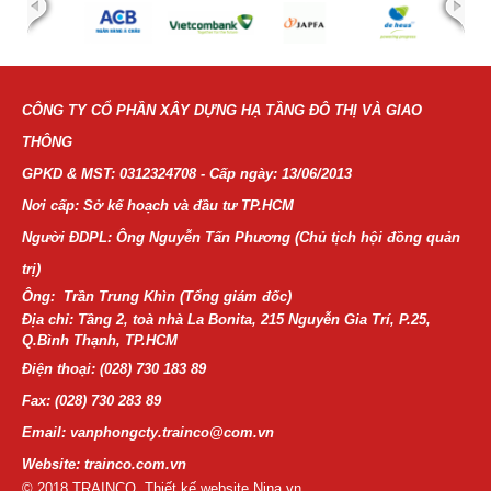
CÔNG TY CỔ PHẦN XÂY DỰNG HẠ TẦNG ĐÔ THỊ VÀ GIAO
THÔNG
GPKD & MST: 0312324708 - Cấp ngày: 13/06/2013
Nơi cấp: Sở kế hoạch và đầu tư TP.HCM
Người ĐDPL: Ông Nguyễn Tấn Phương (Chủ tịch hội đồng quản
trị)
Ông: Trần Trung Khìn (Tổng giám đốc)
Địa chỉ: Tầng 2, toà nhà La Bonita, 215 Nguyễn Gia Trí, P.25,
Q.Bình Thạnh, TP.HCM
Điện thoại:
(028) 730 183 89
Fax: (028) 730 283 89
Email: vanphongcty.trainco@com.vn
Website: trainco.com.vn
© 2018 TRAINCO. Thiết kế website Nina.vn