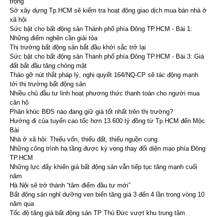
trọng
Sở xây dựng Tp.HCM sẽ kiểm tra hoạt động giao dịch mua bán nhà ở
xã hội
Sức bật cho bất động sản Thành phố phía Đông TP.HCM - Bài 1:
Những điểm nghẽn cần giải tỏa
Thị trường bất động sản bắt đầu khởi sắc trở lại
Sức bật cho bất động sản Thành phố phía Đông TP.HCM - Bài 3: Giá
đất bắt đầu tăng chóng mặt
Tháo gỡ nút thắt pháp lý, nghị quyết 164/NQ-CP sẽ tác động mạnh
tới thị trường bất động sản
Nhiều chủ đầu tư linh hoạt phương thức thanh toán cho người mua
căn hộ
Phân khúc BĐS nào đang giữ giá tốt nhất trên thị trường?
Hướng đi của tuyến cao tốc hơn 13.600 tỷ đồng từ Tp.HCM đến Mộc
Bài
Nhà ở xã hội: Thiếu vốn, thiếu đất, thiếu nguồn cung
Những công trình hạ tầng được kỳ vọng thay đổi diện mạo phía Đông
TP.HCM
Những lực đẩy khiến giá bất động sản vẫn tiếp tục tăng mạnh cuối
năm
Hà Nội sẽ trở thành “tâm điểm đầu tư mới”
Bất động sản nghỉ dưỡng ven biển tăng giá 3 đến 4 lần trong vòng 10
năm qua
Tốc độ tăng giá bất động sản TP Thủ Đức vượt khu trung tâm