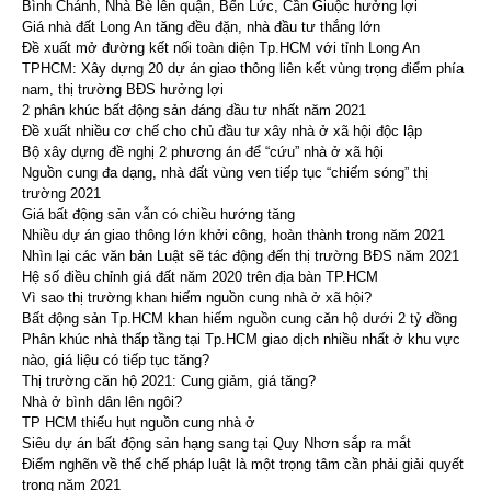
Bình Chánh, Nhà Bè lên quận, Bến Lức, Cần Giuộc hưởng lợi
Giá nhà đất Long An tăng đều đặn, nhà đầu tư thắng lớn
Đề xuất mở đường kết nối toàn diện Tp.HCM với tỉnh Long An
TPHCM: Xây dựng 20 dự án giao thông liên kết vùng trọng điểm phía
nam, thị trường BĐS hưởng lợi
2 phân khúc bất động sản đáng đầu tư nhất năm 2021
Đề xuất nhiều cơ chế cho chủ đầu tư xây nhà ở xã hội độc lập
Bộ xây dựng đề nghị 2 phương án để “cứu” nhà ở xã hội
Nguồn cung đa dạng, nhà đất vùng ven tiếp tục “chiếm sóng” thị
trường 2021
Giá bất động sản vẫn có chiều hướng tăng
Nhiều dự án giao thông lớn khởi công, hoàn thành trong năm 2021
Nhìn lại các văn bản Luật sẽ tác động đến thị trường BĐS năm 2021
Hệ số điều chỉnh giá đất năm 2020 trên địa bàn TP.HCM
Vì sao thị trường khan hiếm nguồn cung nhà ở xã hội?
Bất động sản Tp.HCM khan hiếm nguồn cung căn hộ dưới 2 tỷ đồng
Phân khúc nhà thấp tầng tại Tp.HCM giao dịch nhiều nhất ở khu vực
nào, giá liệu có tiếp tục tăng?
Thị trường căn hộ 2021: Cung giảm, giá tăng?
Nhà ở bình dân lên ngôi?
TP HCM thiếu hụt nguồn cung nhà ở
Siêu dự án bất động sản hạng sang tại Quy Nhơn sắp ra mắt
Điểm nghẽn về thể chế pháp luật là một trọng tâm cần phải giải quyết
trong năm 2021