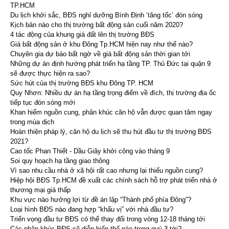
TP.HCM
Du lịch khởi sắc, BĐS nghỉ dưỡng Bình Định ‘tăng tốc’ đón sóng
Kịch bản nào cho thị trường bất động sản cuối năm 2020?
4 tác động của khung giá đất lên thị trường BĐS
Giá bất động sản ở khu Đông Tp.HCM hiện nay như thế nào?
Chuyên gia dự báo bất ngờ về giá bất động sản thời gian tới
Những dự án định hướng phát triển hạ tầng TP. Thủ Đức tại quận 9
sẽ được thực hiện ra sao?
Sức hút của thị trường BĐS khu Đông TP. HCM
Quy Nhơn: Nhiều dự án hạ tầng trọng điểm về đích, thị trường địa ốc
tiếp tục đón sóng mới
Khan hiếm nguồn cung, phân khúc căn hộ vẫn được quan tâm ngay
trong mùa dịch
Hoàn thiện pháp lý, căn hộ du lịch sẽ thu hút đầu tư thị trường BĐS
2021?
Cao tốc Phan Thiết - Dầu Giây khởi công vào tháng 9
Soi quy hoạch hạ tầng giao thông
Vì sao nhu cầu nhà ở xã hội rất cao nhưng lại thiếu nguồn cung?
Hiệp hội BĐS Tp.HCM đề xuất các chính sách hỗ trợ phát triển nhà ở
thương mại giá thấp
Khu vực nào hưởng lợi từ đề án lập “Thành phố phía Đông”?
Loại hình BĐS nào đang hợp “khẩu vị” với nhà đầu tư?
Triển vọng đầu tư BĐS có thể thay đổi trong vòng 12-18 tháng tới
Các phân khúc BĐS sẽ diễn biến thế nào trong quý 3 tới?