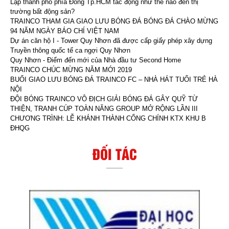
Lập thành phố phía Đông Tp.HCM tác động như thế nào đến thị
trường bất động sản?
TRAINCO THAM GIA GIAO LƯU BÓNG ĐÁ BÓNG ĐÁ CHÀO MỪNG
94 NĂM NGÀY BÁO CHÍ VIỆT NAM
Dự án căn hộ I - Tower Quy Nhơn đã được cấp giấy phép xây dựng
Truyền thông quốc tế ca ngợi Quy Nhơn
Quy Nhơn - Điểm đến mới của Nhà đầu tư Second Home
TRAINCO CHÚC MỪNG NĂM MỚI 2019
BUỔI GIAO LƯU BÓNG ĐÁ TRAINCO FC – NHÀ HÁT TUỔI TRẺ HÀ
NỘI
ĐỘI BÓNG TRAINCO VÔ ĐỊCH GIẢI BÓNG ĐÁ GÂY QUỸ TỪ
THIỆN, TRANH CÚP TOÀN NĂNG GROUP MỞ RỘNG LẦN III
CHƯƠNG TRÌNH: LỄ KHÁNH THÀNH CỔNG CHÍNH KTX KHU B
ĐHQG
ĐỐI TÁC