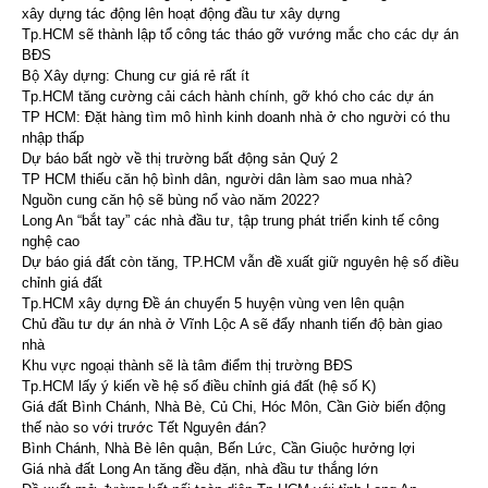
xây dựng tác động lên hoạt động đầu tư xây dựng
Tp.HCM sẽ thành lập tổ công tác tháo gỡ vướng mắc cho các dự án
BĐS
Bộ Xây dựng: Chung cư giá rẻ rất ít
Tp.HCM tăng cường cải cách hành chính, gỡ khó cho các dự án
TP HCM: Đặt hàng tìm mô hình kinh doanh nhà ở cho người có thu
nhập thấp
Dự báo bất ngờ về thị trường bất động sản Quý 2
TP HCM thiếu căn hộ bình dân, người dân làm sao mua nhà?
Nguồn cung căn hộ sẽ bùng nổ vào năm 2022?
Long An “bắt tay” các nhà đầu tư, tập trung phát triển kinh tế công
nghệ cao
Dự báo giá đất còn tăng, TP.HCM vẫn đề xuất giữ nguyên hệ số điều
chỉnh giá đất
Tp.HCM xây dựng Đề án chuyển 5 huyện vùng ven lên quận
Chủ đầu tư dự án nhà ở Vĩnh Lộc A sẽ đẩy nhanh tiến độ bàn giao
nhà
Khu vực ngoại thành sẽ là tâm điểm thị trường BĐS
Tp.HCM lấy ý kiến về hệ số điều chỉnh giá đất (hệ số K)
Giá đất Bình Chánh, Nhà Bè, Củ Chi, Hóc Môn, Cần Giờ biến động
thế nào so với trước Tết Nguyên đán?
Bình Chánh, Nhà Bè lên quận, Bến Lức, Cần Giuộc hưởng lợi
Giá nhà đất Long An tăng đều đặn, nhà đầu tư thắng lớn