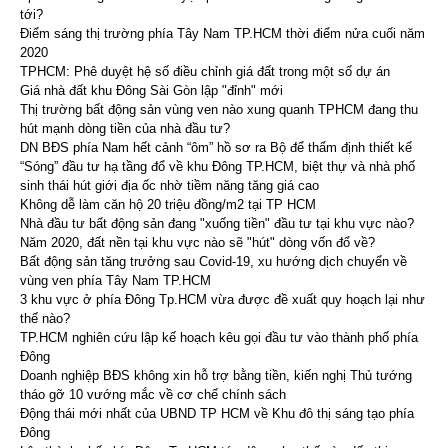
tới?
Điểm sáng thị trường phía Tây Nam TP.HCM thời điểm nửa cuối năm
2020
TPHCM: Phê duyệt hệ số điều chỉnh giá đất trong một số dự án
Giá nhà đất khu Đông Sài Gòn lập "đỉnh" mới
Thị trường bất động sản vùng ven nào xung quanh TPHCM đang thu
hút mạnh dòng tiền của nhà đầu tư?
DN BĐS phía Nam hết cảnh “ôm” hồ sơ ra Bộ để thẩm định thiết kế
“Sóng” đầu tư hạ tầng đổ về khu Đông TP.HCM, biệt thự và nhà phố
sinh thái hút giới địa ốc nhờ tiềm năng tăng giá cao
Không dễ làm căn hộ 20 triệu đồng/m2 tại TP HCM
Nhà đầu tư bất động sản đang "xuống tiền" đầu tư tại khu vực nào?
Năm 2020, đất nền tại khu vực nào sẽ "hút" dòng vốn đổ về?
Bất động sản tăng trưởng sau Covid-19, xu hướng dịch chuyển về
vùng ven phía Tây Nam TP.HCM
3 khu vực ở phía Đông Tp.HCM vừa được đề xuất quy hoạch lại như
thế nào?
TP.HCM nghiên cứu lập kế hoạch kêu gọi đầu tư vào thành phố phía
Đông
Doanh nghiệp BĐS không xin hỗ trợ bằng tiền, kiến nghị Thủ tướng
tháo gỡ 10 vướng mắc về cơ chế chính sách
Động thái mới nhất của UBND TP HCM về Khu đô thị sáng tạo phía
Đông