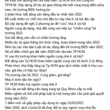
Đề xuất mở đường kết nối toàn diện Tp.HCM với tỉnh Long An
TPHCM: Xây dựng 20 dự án giao thông liên kết vùng trọng điểm phía
nam, thị trường BĐS hưởng lợi
2 phân khúc bất động sản đáng đầu tư nhất năm 2021
Đề xuất nhiều cơ chế cho chủ đầu tư xây nhà ở xã hội độc lập
Bộ xây dựng đề nghị 2 phương án để “cứu” nhà ở xã hội
Nguồn cung đa dạng, nhà đất vùng ven tiếp tục “chiếm sóng” thị
trường 2021
Giá bất động sản vẫn có chiều hướng tăng
Nhiều dự án giao thông lớn khởi công, hoàn thành trong năm 2021
Nhìn lại các văn bản Luật sẽ tác động đến thị trường BĐS năm 2021
Hệ số điều chỉnh giá đất năm 2020 trên địa bàn TP.HCM
Vì sao thị trường khan hiếm nguồn cung nhà ở xã hội?
Bất động sản Tp.HCM khan hiếm nguồn cung căn hộ dưới 2 tỷ đồng
Phân khúc nhà thấp tầng tại Tp.HCM giao dịch nhiều nhất ở khu vực
nào, giá liệu có tiếp tục tăng?
Thị trường căn hộ 2021: Cung giảm, giá tăng?
Nhà ở bình dân lên ngôi?
TP HCM thiếu hụt nguồn cung nhà ở
Siêu dự án bất động sản hạng sang tại Quy Nhơn sắp ra mắt
Điểm nghẽn về thể chế pháp luật là một trọng tâm cần phải giải quyết
trong năm 2021
7 điểm mới về giấy phép xây dựng từ ngày 01/01/2021
Năm 2020, dịch Covid-19 đã thay đổi tư duy người mua nhà lẫn