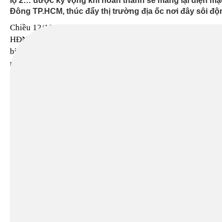
lộ 2… được kỳ vọng khi hoàn thành sẽ mang lại diện mạ
Đông TP.HCM, thúc đẩy thị trường địa ốc nơi đây sôi độ
Chiều 12/10, tại kỳ họp thứ 21 của
TIN MỚI
HĐND TP.HCM khóa IX, các đại
biểu có mặt đã biểu quyết thông qua
nghị quyết sắp xếp đơn vị hành
chính cấp huyện, xã tại thành phố
giai đoạn 2019-2021, trong đó có
việc thành lập TP Thủ Đức. Sau khi
thực hiện sáp nhập 3 quận (Quận 2,
nhất Việt Nam"
9, Thủ Đức),
thành phố Thủ
Đức
trong tương lai có diện tích hơn
211 km2 và dân số hơn 1 triệu
người.
Về lý do sáp nhập, thành phố cho
rằng nơi đây có nhiều tiềm năng
phát triển thành một khu đô thị sáng
tạo, tương tác cao, như: Khu công