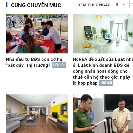
CÙNG CHUYÊN MỤC
XEM THEO NGÀY
Nhà đầu tư BĐS còn cơ hội
HoREA đề xuất sửa Luật nh
"bắt đáy" thị trường?
ở, Luật kinh doanh BĐS để
Nổi bật
công nhận hoạt động cho
thuê căn hộ theo giờ, ngày
là hợp pháp
Nổi bật