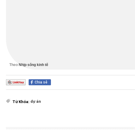
người mua nhà cuối năm.
Thông tin dự án Aqua City:
Website:
https://aquacity.com.vn/
Hotline: 0943 797979.
Theo
Nhịp sống kinh tế
Chia sẻ
dự án
Từ Khóa: