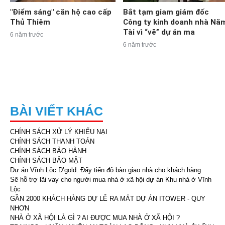
"Điểm sáng" căn hộ cao cấp
Bắt tạm giam giám đốc
Thủ Thiêm
Công ty kinh doanh nhà Nă
Tài vì “vẽ” dự án ma
6 năm trước
6 năm trước
BÀI VIẾT KHÁC
CHÍNH SÁCH XỬ LÝ KHIẾU NẠI
CHÍNH SÁCH THANH TOÁN
CHÍNH SÁCH BẢO HÀNH
CHÍNH SÁCH BẢO MẬT
Dự án Vĩnh Lộc D’gold: Đẩy tiến độ bàn giao nhà cho khách hàng
Sẽ hỗ trợ lãi vay cho người mua nhà ở xã hội dự án Khu nhà ở Vĩnh
Lộc
GẦN 2000 KHÁCH HÀNG DỰ LỄ RA MẮT DỰ ÁN ITOWER - QUY
NHƠN
NHÀ Ở XÃ HỘI LÀ GÌ ? AI ĐƯỢC MUA NHÀ Ở XÃ HỘI ?