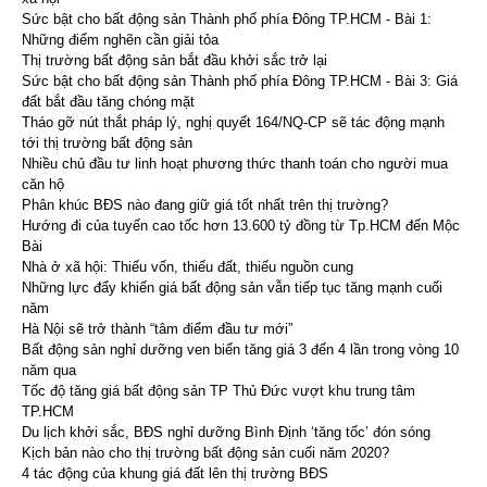
Sức bật cho bất động sản Thành phố phía Đông TP.HCM - Bài 1:
Những điểm nghẽn cần giải tỏa
Thị trường bất động sản bắt đầu khởi sắc trở lại
Sức bật cho bất động sản Thành phố phía Đông TP.HCM - Bài 3: Giá
đất bắt đầu tăng chóng mặt
Tháo gỡ nút thắt pháp lý, nghị quyết 164/NQ-CP sẽ tác động mạnh
tới thị trường bất động sản
Nhiều chủ đầu tư linh hoạt phương thức thanh toán cho người mua
căn hộ
Phân khúc BĐS nào đang giữ giá tốt nhất trên thị trường?
Hướng đi của tuyến cao tốc hơn 13.600 tỷ đồng từ Tp.HCM đến Mộc
Bài
Nhà ở xã hội: Thiếu vốn, thiếu đất, thiếu nguồn cung
Những lực đẩy khiến giá bất động sản vẫn tiếp tục tăng mạnh cuối
năm
Hà Nội sẽ trở thành “tâm điểm đầu tư mới”
Bất động sản nghỉ dưỡng ven biển tăng giá 3 đến 4 lần trong vòng 10
năm qua
Tốc độ tăng giá bất động sản TP Thủ Đức vượt khu trung tâm
TP.HCM
Du lịch khởi sắc, BĐS nghỉ dưỡng Bình Định ‘tăng tốc’ đón sóng
Kịch bản nào cho thị trường bất động sản cuối năm 2020?
4 tác động của khung giá đất lên thị trường BĐS