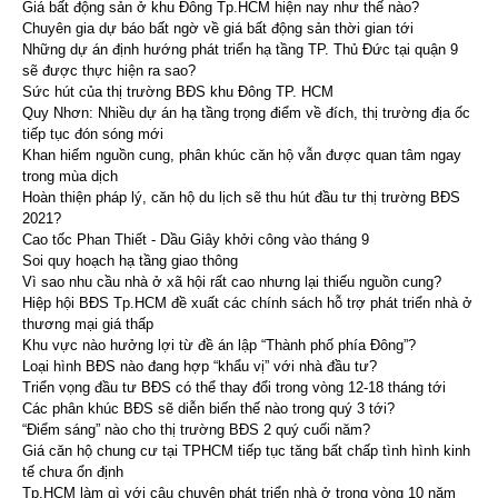
Giá bất động sản ở khu Đông Tp.HCM hiện nay như thế nào?
Chuyên gia dự báo bất ngờ về giá bất động sản thời gian tới
Những dự án định hướng phát triển hạ tầng TP. Thủ Đức tại quận 9
sẽ được thực hiện ra sao?
Sức hút của thị trường BĐS khu Đông TP. HCM
Quy Nhơn: Nhiều dự án hạ tầng trọng điểm về đích, thị trường địa ốc
tiếp tục đón sóng mới
Khan hiếm nguồn cung, phân khúc căn hộ vẫn được quan tâm ngay
trong mùa dịch
Hoàn thiện pháp lý, căn hộ du lịch sẽ thu hút đầu tư thị trường BĐS
2021?
Cao tốc Phan Thiết - Dầu Giây khởi công vào tháng 9
Soi quy hoạch hạ tầng giao thông
Vì sao nhu cầu nhà ở xã hội rất cao nhưng lại thiếu nguồn cung?
Hiệp hội BĐS Tp.HCM đề xuất các chính sách hỗ trợ phát triển nhà ở
thương mại giá thấp
Khu vực nào hưởng lợi từ đề án lập “Thành phố phía Đông”?
Loại hình BĐS nào đang hợp “khẩu vị” với nhà đầu tư?
Triển vọng đầu tư BĐS có thể thay đổi trong vòng 12-18 tháng tới
Các phân khúc BĐS sẽ diễn biến thế nào trong quý 3 tới?
“Điểm sáng” nào cho thị trường BĐS 2 quý cuối năm?
Giá căn hộ chung cư tại TPHCM tiếp tục tăng bất chấp tình hình kinh
tế chưa ổn định
Tp.HCM làm gì với câu chuyện phát triển nhà ở trong vòng 10 năm