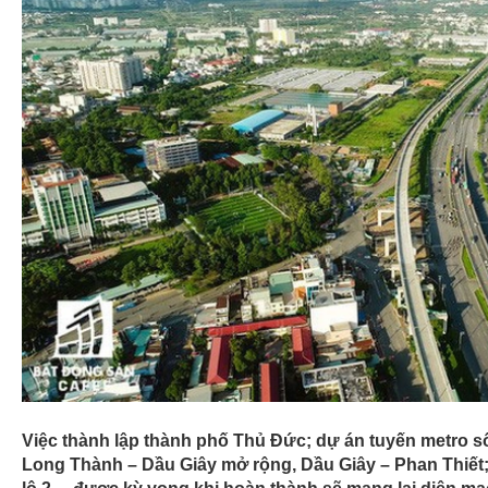
nhiêu tiền?
09:13
"Điểm sáng" căn hộ cao cấp Thủ Thiêm
09:06
Sử dụng hoá đơn giấy đến 30/6/2022
09:06
Bắt tạm giam giám đốc Công ty kinh doan
“vẽ” dự án ma
09:05
Cuộc sống bế tắc của "thế hệ mất mát" ở
tuổi trung niên mà vẫn còn thất nghiệp, đ
với bố mẹ
09:04
Khung cảnh nhà cửa tan hoang sau trận "
Quảng Bình: Tài sản bị ngâm nước nhầy n
mọc mầm, vật nuôi chết hàng loạt
09:02
Hai cựu nhân viên bỏ việc, bắt chước A
online, tạo nên đế chế 24 tỷ USD đè bẹp cả
‘sân nhà’
09:01
Xác định được danh tính người thứ 2 tử nạ
Rào Trăng 3
Việc thành lập thành phố Thủ Đức; dự án tuyến metro số
Long Thành – Dầu Giây mở rộng, Dầu Giây – Phan Thiế