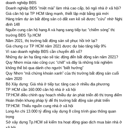
doanh nghiệp BĐS
Doanh nghiệp BĐS “miệt mài” làm nhà cao cấp, bỏ ngỏ nhà ở xã hội?
Giá căn hộ tại TP HCM tăng mạnh, thiết lập mặt bằng giá mới
Hàng trăm dự án bất động sản có đất xen kẽ sẽ được "cứu" nhờ Nghị
định 148
Nguồn cung căn hộ hạng A và hạng sang tiếp tục “chiếm sóng” thị
trường BĐS Tp.HCM
Năm 2021, thị trường bất động sản sẽ phục hồi trở lại?
Giá chung cư TP HCM năm 2021 được dự báo tăng tiếp 9%
Vì sao doanh nghiệp BĐS cần chuyển đổi số?
Những dự án hạ tầng nào sẽ tác động đến bất động sản năm 2021?
Quy Nhơn mùa nào cũng cực “chill” và đây là những trải nghiệm
không thể bỏ qua dành cho người “biết hưởng”
Quy Nhơn “mã chứng khoán xanh” của thị trường bất động sản cuối
năm 2020
Bộ Xây dựng: Giá nhà ở tiếp tục tăng cao ở nhiều địa phương
TP HCM cần 160.000 căn hộ nhà ở xã hội
TP.HCM điều chỉnh quy hoạch nhiều dự án phát triển đô thị trọng điểm
Hoàn thiện khung pháp lý để thị trường bất động sản phát triển
TP.HCM: Thiếu nguồn cung nhà ở xã hội
Long An chi 13.000 tỷ đồng xây dựng 8 công trình giao thông quan
trọng
Sở xây dựng Tp.HCM sẽ kiểm tra hoạt động giao dịch mua bán nhà ở
xã hội