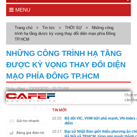
MENU
Trang chủ
>
Tin tức
>
THỜI SỰ
>
Những công
trình hạ tầng được kỳ vọng thay đổi diện mạo phía Đông
TP.HCM
NHỮNG CÔNG TRÌNH HẠ TẦNG
ĐƯỢC KỲ VỌNG THAY ĐỔI DIỆN
MẠO PHÍA ĐÔNG TP.HCM
Ngày đăng : 23/10/2020 - 10:33 AM
Chọn m
cần the
TIN MỚI!
10:20
Bộ đôi VIC, VHM bứt phá mạnh, VN-Index 
Gửi tin nhanh
điểm
10:17
Đại sứ Nhật Bản giới thiệu phương án ch
Bảng giá điện tử
Hà Nội và TP.HCM, từng giải quyết thành c