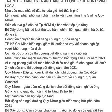
TRAINCO - HUẤN LUYỆN AN TOÀN LAO ĐỘNG - KHU NHÀ Ở VĨNH
LỘC A
Nhu cầu mua nhà để đầu tư của giới trẻ thành phố
Lễ ra quân phân phối sản phẩm và tư vấn bán hàng The Sailing Quy
Nhơn
Sức cầu và giá căn hộ Tp.HCM dự báo vẫn tiếp tục tăng
Bộ Xây dựng bãi bỏ loạt thủ tục hành chính liên quan đến nhà ở, bất
động sản
Dòng tiền chuyển từ đất sang chung cư, nhà riêng?
TP Hồ Chí Minh kiến nghị giảm lãi suất cho vay để doanh nghiệp
vượt khó trong mùa dịch
Cơ hội bứt phá của thị trường bất động sản nửa cuối năm
Nhiều xung lực mạnh mẽ cho thị trường bất động sản cuối năm 2021
Ai xung phong giải bài toán khó về thiếu nhà giá rẻ cho người đi làm?
2 kịch bản cho thị trường bất động sản năm 2021
Quy Nhơn - Đập tan cơn khát du lịch nghỉ dưỡng hậu Covid-19
Bộ Xây dựng ban hành loạt tiêu chuẩn mới về chung cư, quản
Condotel
Quy Nhơn – giàu tiềm năng du lịch cho bất động sản nghỉ dưỡng
Gỡ khó cho giao dịch căn hộ từ tầng 15 trở lên
Mặt bằng giá căn hộ tiếp tục tăng
Bất động sản nghỉ dưỡng Quy Nhơn giàu triển vọng bứt phá năm
2021
Bộ Xây dựng: Cần có giải pháp giảm thiểu tác động của giá vật liệu